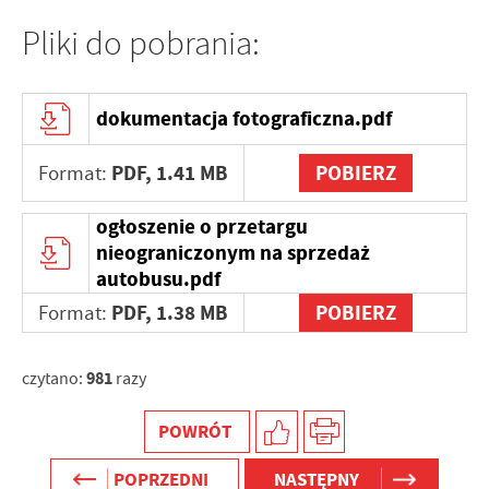
najciekawsze informacje i aktualności na stronach naszych
Wyrażenie zgody na analityczne pliki cookies gwarantuje
partnerów.
dostępność wszystkich funkcjonalności.
Pliki do pobrania:
Promocyjne pliki cookies służą do prezentowania Ci naszych
Więcej
komunikatów na podstawie analizy Twoich upodobań oraz
dokumentacja fotograficzna.pdf
Twoich zwyczajów dotyczących przeglądanej witryny
internetowej. Treści promocyjne mogą pojawić się na stronach
PDF,
1.41 MB
POBIERZ
Format:
podmiotów trzecich lub firm będących naszymi partnerami oraz
innych dostawców usług. Firmy te działają w charakterze
pośredników prezentujących nasze treści w postaci wiadomości,
ogłoszenie o przetargu
ofert, komunikatów mediów społecznościowych.
nieograniczonym na sprzedaż
autobusu.pdf
PDF,
1.38 MB
POBIERZ
Format:
981
czytano:
razy
POWRÓT
POPRZEDNI
NASTĘPNY