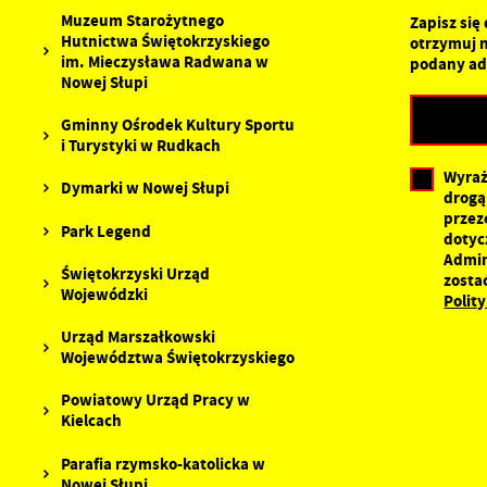
Muzeum Starożytnego
P
Zapisz się
W
p
Hutnictwa Świętokrzyskiego
otrzymuj 
p
im. Mieczysława Radwana w
podany ad
s
Nowej Słupi
d
n
Gminny Ośrodek Kultury Sportu
s
i Turystyki w Rudkach
Wyraż
Dymarki w Nowej Słupi
drogą
przez
Park Legend
dotyc
Admin
Świętokrzyski Urząd
zosta
Wojewódzki
Polit
Urząd Marszałkowski
Województwa Świętokrzyskiego
Powiatowy Urząd Pracy w
Kielcach
Parafia rzymsko-katolicka w
Nowej Słupi