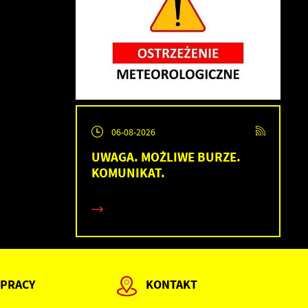
06-08-2026
h
UWAGA. MOŻLIWE BURZE.
KOMUNIKAT.
 PRACY
KONTAKT