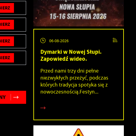
IERZ
IERZ
06-08-2026
IERZ
Dymarki w Nowej Słupi.
Zapowiedź wideo.
IERZ
Przed nami trzy dni pełne
niezwykłych przeżyć, podczas
których tradycja spotyka się z
nowoczesnością.Festyn...
NY