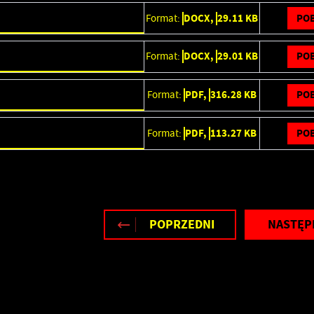
POB
Format:
DOCX,
29.11 KB
POB
Format:
DOCX,
29.01 KB
POB
Format:
PDF,
316.28 KB
POB
Format:
PDF,
113.27 KB
stawienia
zanujemy Twoją prywatność. Możesz zmienić ustawienia cookies lub
aakceptować je wszystkie. W dowolnym momencie możesz dokonać zmiany
woich ustawień.
POPRZEDNI
NASTĘP
iezbędne
iezbędne pliki cookies służą do prawidłowego funkcjonowania strony
nternetowej i umożliwiają Ci komfortowe korzystanie z oferowanych przez nas
sług.