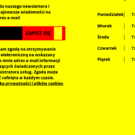
romocyjne pliki cookies służą do prezentowania Ci naszych komunikatów na
 do naszego newslettera i
ięcej
odstawie analizy Twoich upodobań oraz Twoich zwyczajów dotyczących
najnowsze wiadomości na
Poniedziałek
7
rzeglądanej witryny internetowej. Treści promocyjne mogą pojawić się na
res e-mail
tronach podmiotów trzecich lub firm będących naszymi partnerami oraz innych
Wtorek
7
ostawców usług. Firmy te działają w charakterze pośredników prezentujących
asze treści w postaci wiadomości, ofert, komunikatów mediów
Środa
7
połecznościowych.
Czwartek
7
am zgodę na otrzymywanie
 elektroniczną na wskazany
Piątek
7
e mnie adres e-mail informacji
zących świadczonych przez
istratora usług. Zgoda może
ć cofnięta w każdym czasie.
yka prywatności i plików cookies