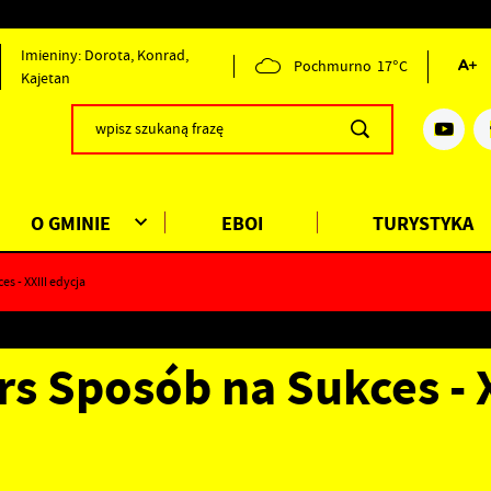
Imieniny: Dorota, Konrad,
Pochmurno
17°C
Kajetan
O GMINIE
EBOI
TURYSTYKA
 - XXIII edycja
s Sposób na Sukces - X