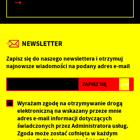
NEWSLETTER
Zapisz się do naszego newslettera i otrzymuj
najnowsze wiadomości na podany adres e-mail
Wyrażam zgodę na otrzymywanie drogą
elektroniczną na wskazany przeze mnie
adres e-mail informacji dotyczących
świadczonych przez Administratora usług.
Zgoda może zostać cofnięta w każdym