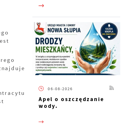
ych.
ego
est
órego
znajduje
06-08-2026
ntracytu
Apel o oszczędzanie
st
wody.