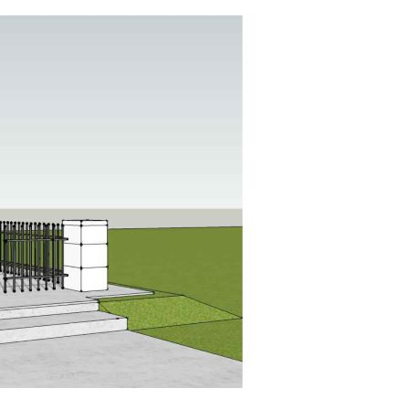
Ustawienia
zanujemy Twoją prywatność. Możesz zmienić ustawienia
ookies lub zaakceptować je wszystkie. W dowolnym momenc
ożesz dokonać zmiany swoich ustawień.
iezbędne
iezbędne pliki cookies służą do prawidłowego funkcjonowan