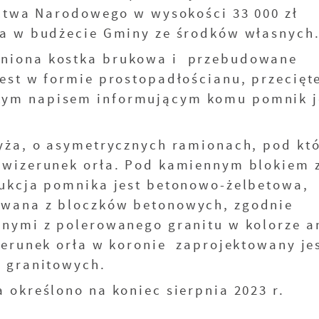
ictwa Narodowego w wysokości 33 000 zł
ona w budżecie Gminy ze środków własn
niona kostka brukowa i przebudowane
est w formie prostopadłościanu, przecięt
ym napisem informującym komu pomnik j
yża, o asymetrycznych ramionach, pod kt
 wizerunek orła. Pod kamiennym blokiem 
rukcja pomnika jest betonowo-żelbetowa,
owana z bloczków betonowych, zgodnie
nymi z polerowanego granitu w kolorze a
erunek orła w koronie zaprojektowany je
t granitowych.
a określono na koniec sierpnia 2023 r.