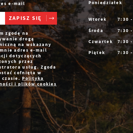
Poniedziałek
es e-mail
Wtorek
7:30 
Środa
7:30 
m zgodę na
ywanie drogą
Czwartek
7:30 
oniczną na wskazany
mnie adres e-mail
Piątek
7:30 
acji dotyczących
zonych przez
stratora usług. Zgoda
ostać cofnięta w
 czasie.
Polityka
ości i plików cookies