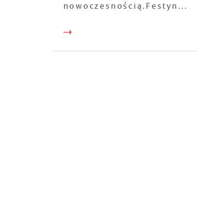
nowoczesnością.Festyn...
 z
,
z
ne
e