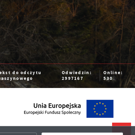
ekst do odczytu
Odwiedzin:
Online:
aszynowego
2997167
530