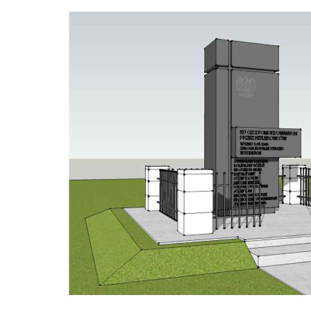
S
c
m
N
N