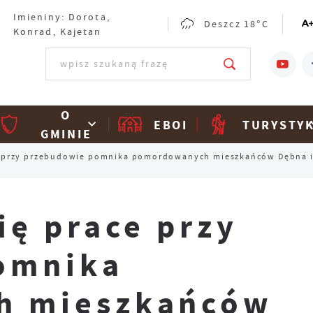
Imieniny: Dorota,
Deszcz
18°C
Konrad, Kajetan
O
EBOI
TURYSTY
GMINIE
e przy przebudowie pomnika pomordowanych mieszkańców Dębna i 
ię prace przy
omnika
h mieszkańców