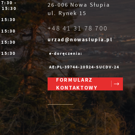
7:30 -
26-006 Nowa Słupia
15:30
ul. Rynek 15
- 15:30
+48 41 31 78 700
- 15:30
urzad@nowaslupia.pl
- 15:30
- 15:30
e-doręczenia:
AE:PL-39744-20924-SUCDV-24
FORMULARZ
KONTAKTOWY