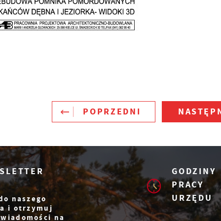
nformacje są przetwarzane w formie zanonimizowanej.
zięki reklamowym plikom cookies prezentujemy Ci
yrażenie zgody na analityczne pliki cookies gwarantuje
ajciekawsze informacje i aktualności na stronach naszych
ostępność wszystkich funkcjonalności.
artnerów.
romocyjne pliki cookies służą do prezentowania Ci naszych
ięcej
omunikatów na podstawie analizy Twoich upodobań oraz
woich zwyczajów dotyczących przeglądanej witryny
nternetowej. Treści promocyjne mogą pojawić się na stronac
odmiotów trzecich lub firm będących naszymi partnerami or
nnych dostawców usług. Firmy te działają w charakterze
ośredników prezentujących nasze treści w postaci
iadomości, ofert, komunikatów mediów społecznościowych.
POPRZEDNI
NASTĘP
SLETTER
GODZINY
PRACY
URZĘDU
 do naszego
a i otrzymuj
 wiadomości na