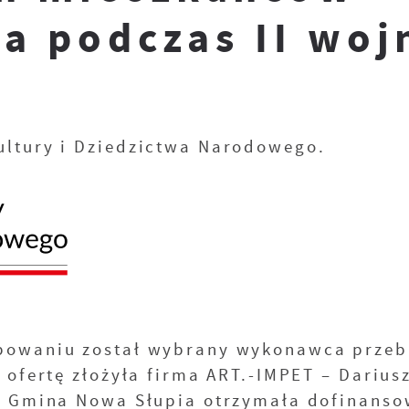
ka podczas II woj
ultury i Dziedzictwa Narodowego.
ępowaniu został wybrany wykonawca prze
 ofertę złożyła firma ART.-IMPET – Darius
 Gmina Nowa Słupia otrzymała dofinanso