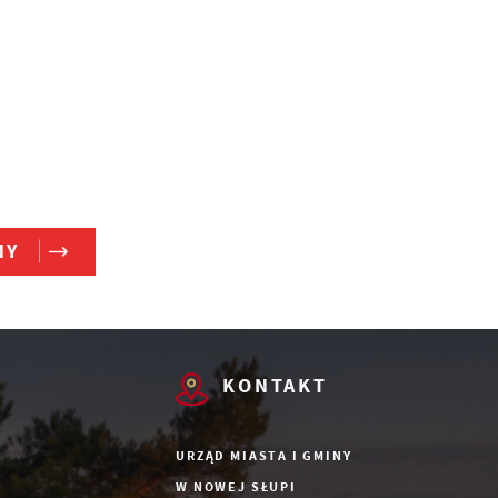
h
az
NY
KONTAKT
URZĄD MIASTA I GMINY
W NOWEJ SŁUPI