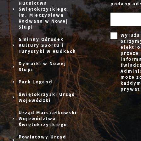
Hutnictwa
podany adr
Świętokrzyskiego
im. Mieczysława
Radwana w Nowej
Słupi
Wyraża
Gminny Ośrodek
otrzym
Kultury Sportu i
elektr
Turystyki w Rudkach
przeze 
inform
Dymarki w Nowej
świadc
Słupi
Admini
może z
Park Legend
każdym
prywatn
Świętokrzyski Urząd
Wojewódzki
Urząd Marszałkowski
Województwa
Świętokrzyskiego
Powiatowy Urząd