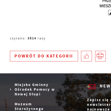
i
D
W
n
d
p
P
W
k
T
i
p
3814
czytano:
razy
i
p
w
POWRÓT
DO KATEGORII
Miejsko Gminny
NEW
Ośrodek Pomocy w
Nowej Słupi
Zapisz się
Muzeum
newsletter
Starożytnego
najnowsze