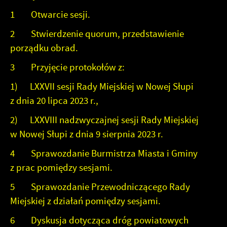
naszych komunikatów na podstawie analizy Twoich
upodobań oraz Twoich zwyczajów dotyczących
1 Otwarcie sesji.
przeglądanej witryny internetowej. Treści promocyjne
2 Stwierdzenie quorum, przedstawienie
mogą pojawić się na stronach podmiotów trzecich lub firm
będących naszymi partnerami oraz innych dostawców
porządku obrad.
usług. Firmy te działają w charakterze pośredników
prezentujących nasze treści w postaci wiadomości, ofert,
3 Przyjęcie protokołów z:
komunikatów mediów społecznościowych.
1) LXXVII sesji Rady Miejskiej w Nowej Słupi
z dnia 20 lipca 2023 r.,
2) LXXVIII nadzwyczajnej sesji Rady Miejskiej
w Nowej Słupi z dnia 9 sierpnia 2023 r.
4 Sprawozdanie Burmistrza Miasta i Gminy
z prac pomiędzy sesjami.
5 Sprawozdanie Przewodniczącego Rady
Miejskiej z działań pomiędzy sesjami.
6 Dyskusja dotycząca dróg powiatowych