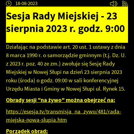
Tego typu pliki cookies umożliwiają stronie internetowej
18-08-2023
Zapoznaj się z
zapamiętanie wprowadzonych przez Ciebie ustawień oraz
POLITYKĄ PRYWATNOŚCI I PLIKÓW COOKIES
.
Sesja Rady Miejskiej - 23
personalizację określonych funkcjonalności czy
prezentowanych treści.
sierpnia 2023 r. godz. 9:00
Dzięki tym plikom cookies możemy zapewnić Ci większy
Więcej
komfort korzystania z funkcjonalności naszej strony
poprzez dopasowanie jej do Twoich indywidualnych
Działając na podstawie art. 20 ust. 1 ustawy z dnia
preferencji. Wyrażenie zgody na funkcjonalne i
Analityczne
personalizacyjne pliki cookies gwarantuje dostępność
8 marca 1990 r. o samorządzie gminnym (t.j. Dz. U.
większej ilości funkcji na stronie.
Analityczne pliki cookies pomagają nam rozwijać się i
z 2023 r. poz. 40 ze zm.) zwołuje się Sesję Rady
dostosowywać do Twoich potrzeb.
Miejskiej w Nowej Słupi na dzień 23 sierpnia 2023
Cookies analityczne pozwalają na uzyskanie informacji w
Więcej
roku (środa) o godz. 09:00 w sali konferencyjnej
zakresie wykorzystywania witryny internetowej, miejsca
oraz częstotliwości, z jaką odwiedzane są nasze serwisy
Urzędu Miasta i Gminy w Nowej Słupi ul. Rynek 15.
www. Dane pozwalają nam na ocenę naszych serwisów
Reklamowe
Obrady sesji "na żywo" można obejrzeć na:
internetowych pod względem ich popularności wśród
użytkowników. Zgromadzone informacje są przetwarzane
Dzięki reklamowym plikom cookies prezentujemy Ci
https://esesja.tv/transmisja_na_zywo/481/rada-
w formie zanonimizowanej. Wyrażenie zgody na
najciekawsze informacje i aktualności na stronach naszych
miejska-nowa-slupia.htm
analityczne pliki cookies gwarantuje dostępność
partnerów.
wszystkich funkcjonalności.
Promocyjne pliki cookies służą do prezentowania Ci
Porządek obrad:
Więcej