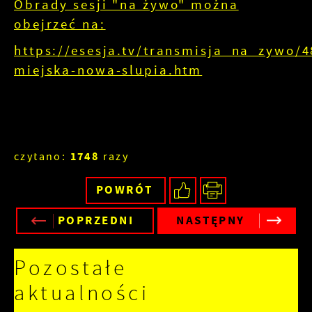
Obrady sesji "na żywo" można
obejrzeć na:
https://esesja.tv/transmisja_na_zywo/4
miejska-nowa-slupia.htm
1748
czytano:
razy
POWRÓT
POPRZEDNI
NASTĘPNY
Pozostałe
aktualności