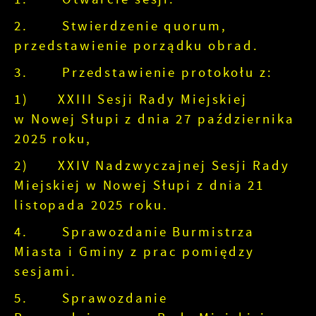
informacje są przetwarzane w formie
najciekawsze informacje i aktualności na strona
zanonimizowanej. Wyrażenie zgody na analitycz
naszych partnerów.
2. Stwierdzenie quorum,
pliki cookies gwarantuje dostępność wszystkich
Promocyjne pliki cookies służą do prezentowani
przedstawienie porządku obrad.
Więcej
funkcjonalności.
naszych komunikatów na podstawie analizy Two
3. Przedstawienie protokołu z:
upodobań oraz Twoich zwyczajów dotyczących
przeglądanej witryny internetowej. Treści prom
1) XXIII Sesji Rady Miejskiej
mogą pojawić się na stronach podmiotów trzecic
w Nowej Słupi z dnia 27 października
firm będących naszymi partnerami oraz innych
dostawców usług. Firmy te działają w charakter
2025 roku,
pośredników prezentujących nasze treści w pos
2) XXIV Nadzwyczajnej Sesji Rady
wiadomości, ofert, komunikatów mediów
społecznościowych.
Miejskiej w Nowej Słupi z dnia 21
listopada 2025 roku.
4. Sprawozdanie Burmistrza
Miasta i Gminy z prac pomiędzy
sesjami.
5. Sprawozdanie