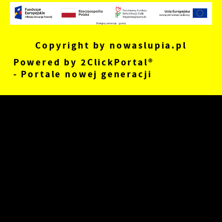
Copyright by nowaslupia.pl
Powered by
2ClickPortal®
- Portale nowej generacji