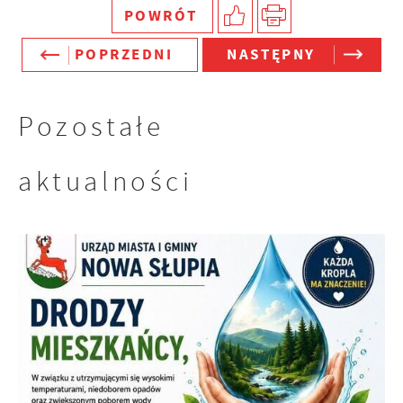
POWRÓT
charakterze pośredników prezentujących nasze
treści w postaci wiadomości, ofert,
POPRZEDNI
NASTĘPNY
komunikatów mediów społecznościowych.
Pozostałe
aktualności