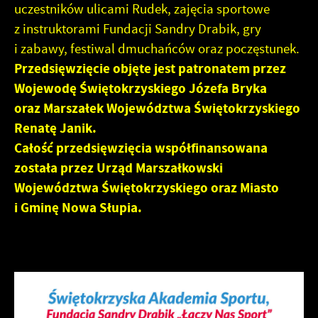
uczestników ulicami Rudek, zajęcia sportowe
upodobań oraz Twoich zwyczajów dotyczących
z instruktorami Fundacji Sandry Drabik, gry
przeglądanej witryny internetowej. Treści promocyjne
mogą pojawić się na stronach podmiotów trzecich lub firm
i zabawy, festiwal dmuchańców oraz poczęstunek.
będących naszymi partnerami oraz innych dostawców
Przedsięwzięcie objęte jest patronatem przez
usług. Firmy te działają w charakterze pośredników
Wojewodę Świętokrzyskiego Józefa Bryka
prezentujących nasze treści w postaci wiadomości, ofert,
oraz Marszałek Województwa Świętokrzyskiego
komunikatów mediów społecznościowych.
Renatę Janik.
Całość przedsięwzięcia współfinansowana
została przez Urząd Marszałkowski
Województwa Świętokrzyskiego oraz Miasto
i Gminę Nowa Słupia.