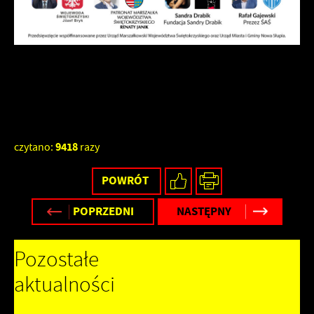
9418
czytano:
razy
POWRÓT
POPRZEDNI
NASTĘPNY
Pozostałe
aktualności