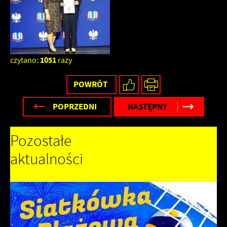
1051
czytano:
razy
POWRÓT
POPRZEDNI
NASTĘPNY
Pozostałe
aktualności