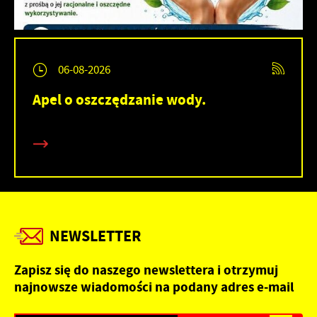
06-08-2026
Apel o oszczędzanie wody.
NEWSLETTER
Zapisz się do naszego newslettera i otrzymuj
najnowsze wiadomości na podany adres e-mail