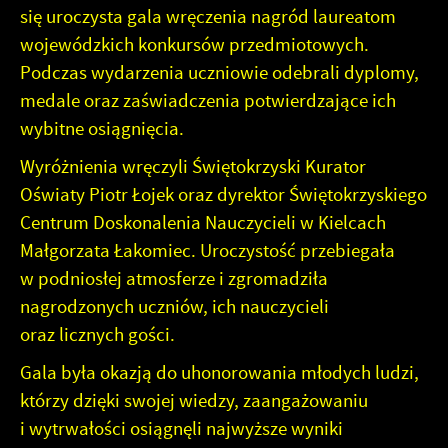
naszych komunikatów na podstawie analizy Twoich
się uroczysta gala wręczenia nagród laureatom
upodobań oraz Twoich zwyczajów dotyczących
wojewódzkich konkursów przedmiotowych.
przeglądanej witryny internetowej. Treści promocyjne
Podczas wydarzenia uczniowie odebrali dyplomy,
mogą pojawić się na stronach podmiotów trzecich lub firm
będących naszymi partnerami oraz innych dostawców
medale oraz zaświadczenia potwierdzające ich
usług. Firmy te działają w charakterze pośredników
wybitne osiągnięcia.
prezentujących nasze treści w postaci wiadomości, ofert,
komunikatów mediów społecznościowych.
Wyróżnienia wręczyli Świętokrzyski Kurator
Oświaty Piotr Łojek oraz dyrektor Świętokrzyskiego
Centrum Doskonalenia Nauczycieli w Kielcach
Małgorzata Łakomiec. Uroczystość przebiegała
w podniosłej atmosferze i zgromadziła
nagrodzonych uczniów, ich nauczycieli
oraz licznych gości.
Gala była okazją do uhonorowania młodych ludzi,
którzy dzięki swojej wiedzy, zaangażowaniu
i wytrwałości osiągnęli najwyższe wyniki