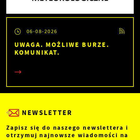
06-08-2026
UWAGA. MOŻLIWE BURZE.
KOMUNIKAT.
NEWSLETTER
Zapisz się do naszego newslettera i
otrzymuj najnowsze wiadomości na