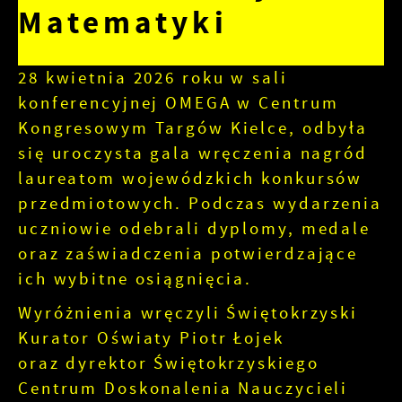
serwisy www. Dane pozwalają nam na ocenę
Matematyki
naszych serwisów internetowych pod
Dzięki reklamowym plikom cookies
względem ich popularności wśród
prezentujemy Ci najciekawsze informacje i
użytkowników. Zgromadzone informacje są
aktualności na stronach naszych partnerów.
28 kwietnia 2026 roku w sali
przetwarzane w formie zanonimizowanej.
Promocyjne pliki cookies służą do
Więcej
konferencyjnej OMEGA w Centrum
Wyrażenie zgody na analityczne pliki cookies
prezentowania Ci naszych komunikatów na
gwarantuje dostępność wszystkich
Kongresowym Targów Kielce, odbyła
podstawie analizy Twoich upodobań oraz
funkcjonalności.
Twoich zwyczajów dotyczących przeglądanej
się uroczysta gala wręczenia nagród
witryny internetowej. Treści promocyjne
laureatom wojewódzkich konkursów
mogą pojawić się na stronach podmiotów
przedmiotowych. Podczas wydarzenia
trzecich lub firm będących naszymi
partnerami oraz innych dostawców usług.
uczniowie odebrali dyplomy, medale
Firmy te działają w charakterze pośredników
oraz zaświadczenia potwierdzające
prezentujących nasze treści w postaci
ich wybitne osiągnięcia.
wiadomości, ofert, komunikatów mediów
społecznościowych.
Wyróżnienia wręczyli Świętokrzyski
Kurator Oświaty Piotr Łojek
oraz dyrektor Świętokrzyskiego
Centrum Doskonalenia Nauczycieli