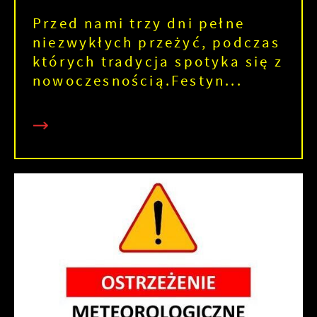
Przed nami trzy dni pełne
niezwykłych przeżyć, podczas
których tradycja spotyka się z
nowoczesnością.Festyn...