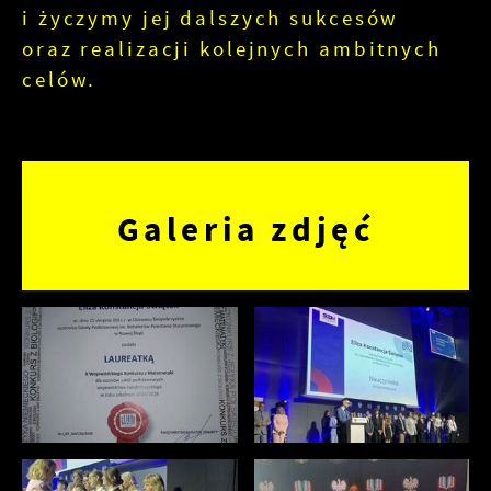
i życzymy jej dalszych sukcesów
oraz realizacji kolejnych ambitnych
celów.
Galeria zdjęć