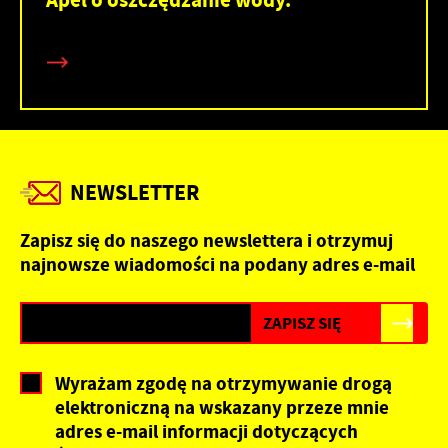
NEWSLETTER
Zapisz się do naszego newslettera i otrzymuj
najnowsze wiadomości na podany adres e-mail
Wyrażam zgodę na otrzymywanie drogą
elektroniczną na wskazany przeze mnie
adres e-mail informacji dotyczących