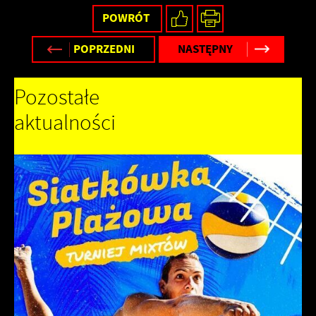
POWRÓT
POPRZEDNI
NASTĘPNY
Pozostałe
aktualności