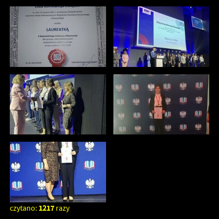
1217
czytano:
razy