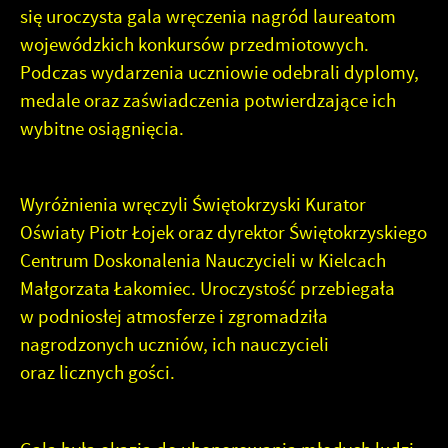
internetowych pod względem ich popularności wśród
się uroczysta gala wręczenia nagród laureatom
użytkowników. Zgromadzone informacje są przetwarzane
Dzięki reklamowym plikom cookies prezentujemy Ci
wojewódzkich konkursów przedmiotowych.
w formie zanonimizowanej. Wyrażenie zgody na
najciekawsze informacje i aktualności na stronach naszych
analityczne pliki cookies gwarantuje dostępność
partnerów.
Podczas wydarzenia uczniowie odebrali dyplomy,
wszystkich funkcjonalności.
medale oraz zaświadczenia potwierdzające ich
Promocyjne pliki cookies służą do prezentowania Ci
wybitne osiągnięcia.
Więcej
naszych komunikatów na podstawie analizy Twoich
upodobań oraz Twoich zwyczajów dotyczących
przeglądanej witryny internetowej. Treści promocyjne
Wyróżnienia wręczyli Świętokrzyski Kurator
mogą pojawić się na stronach podmiotów trzecich lub firm
będących naszymi partnerami oraz innych dostawców
Oświaty Piotr Łojek oraz dyrektor Świętokrzyskiego
usług. Firmy te działają w charakterze pośredników
Centrum Doskonalenia Nauczycieli w Kielcach
prezentujących nasze treści w postaci wiadomości, ofert,
Małgorzata Łakomiec. Uroczystość przebiegała
komunikatów mediów społecznościowych.
w podniosłej atmosferze i zgromadziła
nagrodzonych uczniów, ich nauczycieli
oraz licznych gości.