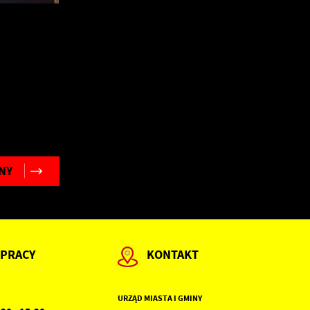
h
NY
 PRACY
KONTAKT
URZĄD MIASTA I GMINY