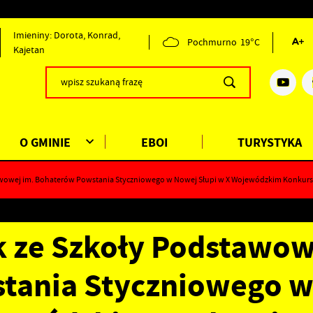
Imieniny: Dorota, Konrad,
Pochmurno
19°C
Kajetan
O GMINIE
EBOI
TURYSTYKA
stawowej im. Bohaterów Powstania Styczniowego w Nowej Słupi w X Wojewódzkim Konkur
k ze Szkoły Podstawow
tania Styczniowego 