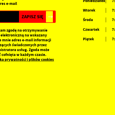
Poniedziałek
7
asze treści w postaci wiadomości, ofert, komunikatów mediów
res e-mail
połecznościowych.
Wtorek
7
Środa
7
Czwartek
7
am zgodę na otrzymywanie
 elektroniczną na wskazany
Piątek
7
e mnie adres e-mail informacji
zących świadczonych przez
istratora usług. Zgoda może
ć cofnięta w każdym czasie.
yka prywatności i plików cookies