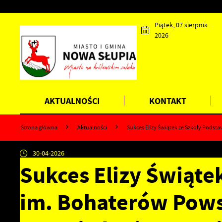
Przejdź do menu.
Przejdź do wyszukiwarki.
Przejdź do treści.
Przejdź do ustawień wielkości czcionki.
Wyłącz wersję kontrastową strony.
Piątek, 07 sierpnia
2026
AKTUALNOŚCI
KONTAKT
Strona główna
Aktualności
Sukces Elizy Świątek ze Szkoły Pod
30-04-2026
Sukces Elizy Świąte
im. Bohaterów Pows