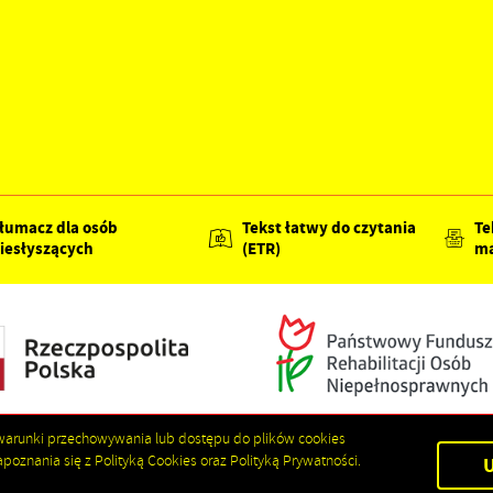
łumacz dla osób
Tekst łatwy do czytania
Te
iesłyszących
(ETR)
ma
ić warunki przechowywania lub dostępu do plików cookies
poznania się z Polityką Cookies oraz Polityką Prywatności.
Apel do Mieszkańców Miasta i Gminy Nowa Słupia o o