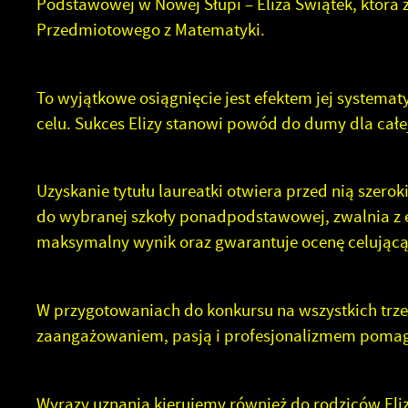
Podstawowej w Nowej Słupi – Eliza Świątek, która 
Przedmiotowego z Matematyki.
To wyjątkowe osiągnięcie jest efektem jej systemat
celu. Sukces Elizy stanowi powód do dumy dla całej
Uzyskanie tytułu laureatki otwiera przed nią szero
do wybranej szkoły ponadpodstawowej, zwalnia z 
maksymalny wynik oraz gwarantuje ocenę celującą 
W przygotowaniach do konkursu na wszystkich trze
zaangażowaniem, pasją i profesjonalizmem pomaga
Wyrazy uznania kierujemy również do rodziców Eliz