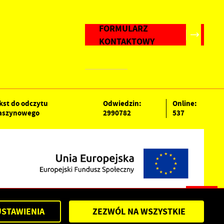
FORMULARZ
KONTAKTOWY
kst do odczytu
Odwiedzin:
Online:
szynowego
2990782
537
USTAWIENIA
ZEZWÓL NA WSZYSTKIE
szczędzanie wody !!!
Powered by
2ClickPortal®
- Portale nowej generacji