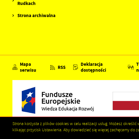
Rudkach
Strona archiwalna
Mapa
Deklaracja
T
RSS
serwisu
dostępności
n
Strona korzysta z plików cookies w celu realizacji usług. Możesz określ
klikając przycisk Ustawienia. Aby dowiedzieć się więcej zachęcamy do za
Copyright by nowaslupia.pl