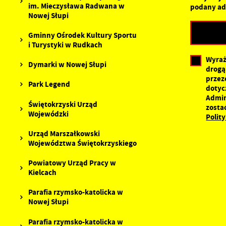
im. Mieczysława Radwana w
n
podany ad
Nowej Słupi
s
Gminny Ośrodek Kultury Sportu
i Turystyki w Rudkach
Wyraż
Dymarki w Nowej Słupi
drogą
przez
Park Legend
dotyc
Admin
Świętokrzyski Urząd
zosta
Wojewódzki
Polit
Urząd Marszałkowski
Województwa Świętokrzyskiego
Powiatowy Urząd Pracy w
Kielcach
Parafia rzymsko-katolicka w
Nowej Słupi
Parafia rzymsko-katolicka w