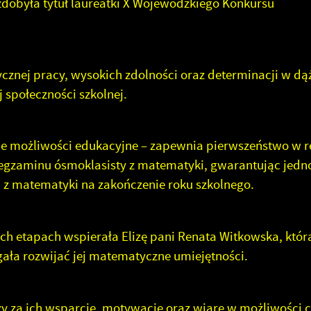
zdobyła tytuł laureatki X Wojewódzkiego Konkursu
ycznej pracy, wysokich zdolności oraz determinacji w dą
 społeczności szkolnej.
kie możliwości edukacyjne – zapewnia pierwszeństwo w r
egzaminu ósmoklasisty z matematyki, gwarantując jedn
z matematyki na zakończenie roku szkolnego.
ch etapach wspierała Elizę pani Renata Witkowska, któr
ła rozwijać jej matematyczne umiejętności.
y za ich wsparcie, motywację oraz wiarę w możliwości c