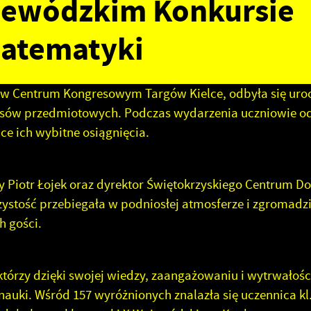
jewódzkim Konkursie
atematyki
A w Centrum Kongresowym Targów Kielce, odbyła się uroc
sów przedmiotowych. Podczas wydarzenia uczniowie od
e ich wybitne osiągnięcia.
y Piotr Łojek oraz dyrektor Świętokrzyskiego Centrum D
ystość przebiegała w podniosłej atmosferze i zgromadzi
h gości.
tórzy dzięki swojej wiedzy, zaangażowaniu i wytrwałości
auki. Wśród 157 wyróżnionych znalazła się uczennica kl. 