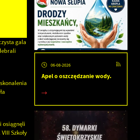
zysta gala
ebrali
06-08-2026
Apel o oszczędzanie wody.
oskonalenia
ła
 osiągnęli
VIII Szkoły