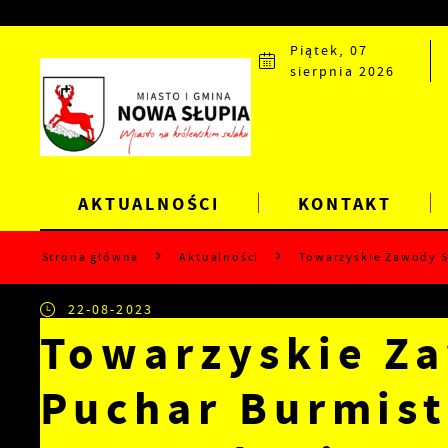
Przejdź do menu.
Przejdź do wyszukiwarki.
Przejdź do treści.
Przejdź do ustawień wielkości czcionki.
Wyłącz wersję kontrastową strony.
Piątek, 07
sierpnia 2026
AKTUALNOŚCI
KONTAKT
Strona główna
Aktualności
Towarzyskie Zawody S
22-08-2023
Towarzyskie Z
Puchar Burmist