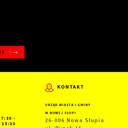
NY
KONTAKT
URZĄD MIASTA I GMINY
W NOWEJ SŁUPI
7:30 -
26-006 Nowa Słupia
15:30