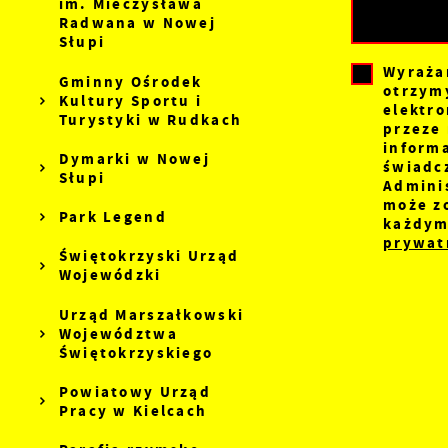
im. Mieczysława
Radwana w Nowej
Słupi
Wyraża
Gminny Ośrodek
otrzym
Kultury Sportu i
elektr
Turystyki w Rudkach
przeze 
inform
Dymarki w Nowej
świadc
Słupi
Admini
może z
Park Legend
każdym
prywatn
Świętokrzyski Urząd
Wojewódzki
Urząd Marszałkowski
Województwa
Świętokrzyskiego
Powiatowy Urząd
Pracy w Kielcach