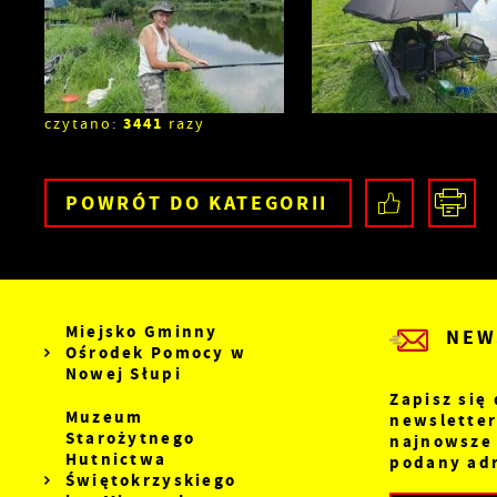
3441
czytano:
razy
POWRÓT
DO KATEGORII
Miejsko Gminny
NEW
Ośrodek Pomocy w
Nowej Słupi
Zapisz się
Muzeum
newsletter
Starożytnego
najnowsze
Hutnictwa
podany adr
Świętokrzyskiego