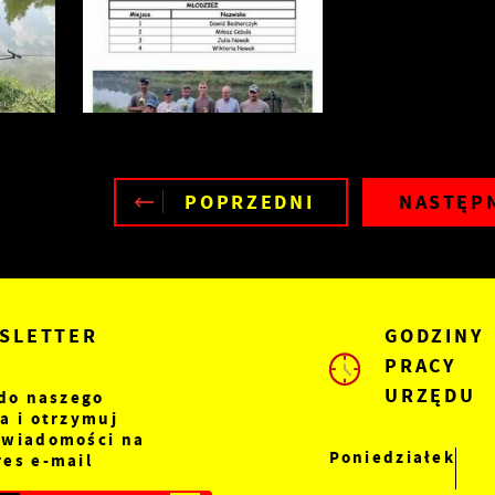
POPRZEDNI
NASTĘP
SLETTER
GODZINY
PRACY
URZĘDU
 do naszego
a i otrzymuj
 wiadomości na
Poniedziałek
es e-mail