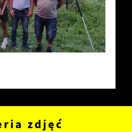
eria zdjęć