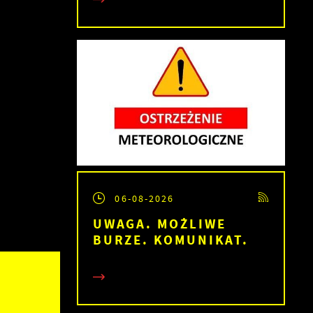
06-08-2026
UWAGA. MOŻLIWE
BURZE. KOMUNIKAT.