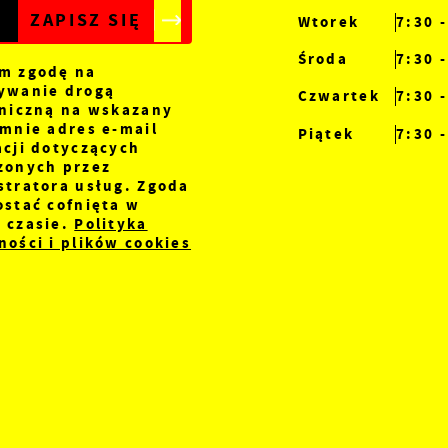
Wtorek
7:30 
Środa
7:30 
m zgodę na
ywanie drogą
Czwartek
7:30 
oniczną na wskazany
mnie adres e-mail
Piątek
7:30 
acji dotyczących
zonych przez
stratora usług. Zgoda
ostać cofnięta w
 czasie.
Polityka
ości i plików cookies