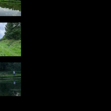
z
ch
h
e