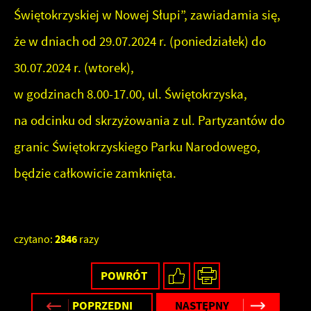
częstotliwości, z jaką odwiedzane są nasze serwisy www. Dane
Świętokrzyskiej w Nowej Słupi”, zawiadamia się,
Reklamowe
pozwalają nam na ocenę naszych serwisów internetowych pod
że w dniach od 29.07.2024 r. (poniedziałek) do
względem ich popularności wśród użytkowników. Zgromadzone
Dzięki reklamowym plikom cookies prezentujemy Ci
informacje są przetwarzane w formie zanonimizowanej.
najciekawsze informacje i aktualności na stronach naszych
30.07.2024 r. (wtorek),
Wyrażenie zgody na analityczne pliki cookies gwarantuje
partnerów.
w godzinach 8.00-17.00, ul. Świętokrzyska,
dostępność wszystkich funkcjonalności.
Promocyjne pliki cookies służą do prezentowania Ci naszych
Więcej
na odcinku od skrzyżowania z ul. Partyzantów do
komunikatów na podstawie analizy Twoich upodobań oraz
granic Świętokrzyskiego Parku Narodowego,
Twoich zwyczajów dotyczących przeglądanej witryny
internetowej. Treści promocyjne mogą pojawić się na stronach
będzie całkowicie zamknięta.
podmiotów trzecich lub firm będących naszymi partnerami oraz
innych dostawców usług. Firmy te działają w charakterze
pośredników prezentujących nasze treści w postaci wiadomości,
2846
czytano:
razy
ofert, komunikatów mediów społecznościowych.
POWRÓT
POPRZEDNI
NASTĘPNY