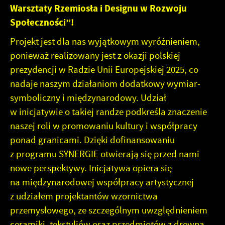
Promocyjne pliki cookies służą do prezentowania Ci naszych
Więcej
Warsztaty Rzemiosła i Designu w Rozwoju
komunikatów na podstawie analizy Twoich upodobań oraz
Społeczności”!
Twoich zwyczajów dotyczących przeglądanej witryny
internetowej. Treści promocyjne mogą pojawić się na stronach
Projekt jest dla nas wyjątkowym wyróżnieniem,
podmiotów trzecich lub firm będących naszymi partnerami oraz
ponieważ realizowany jest z okazji polskiej
innych dostawców usług. Firmy te działają w charakterze
pośredników prezentujących nasze treści w postaci wiadomości,
prezydencji w Radzie Unii Europejskiej 2025, co
ofert, komunikatów mediów społecznościowych.
nadaje naszym działaniom dodatkowy wymiar-
symboliczny i międzynarodowy. Udział
w inicjatywie o takiej randze podkreśla znaczenie
naszej roli w promowaniu kultury i współpracy
ponad granicami. Dzięki dofinansowaniu
z programu SYNERGIE otwierają się przed nami
nowe perspektywy. Inicjatywa opiera się
na międzynarodowej współpracy artystycznej
z udziałem projektantów wzornictwa
przemysłowego, ze szczególnym uwzględnieniem
ceramiki, tekstyliów oraz przedmiotów z drewna