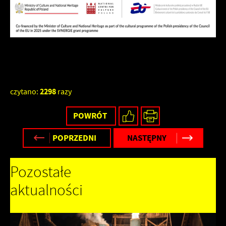
2298
czytano:
razy
POWRÓT
POPRZEDNI
NASTĘPNY
Pozostałe
aktualności