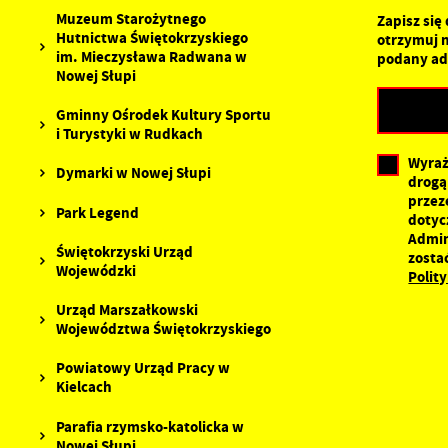
Muzeum Starożytnego
P
Zapisz się
W
p
Hutnictwa Świętokrzyskiego
otrzymuj 
p
im. Mieczysława Radwana w
podany ad
s
Nowej Słupi
d
n
Gminny Ośrodek Kultury Sportu
s
i Turystyki w Rudkach
Wyraż
Dymarki w Nowej Słupi
drogą
przez
Park Legend
dotyc
Admin
Świętokrzyski Urząd
zosta
Wojewódzki
Polit
Urząd Marszałkowski
Województwa Świętokrzyskiego
Powiatowy Urząd Pracy w
Kielcach
Parafia rzymsko-katolicka w
Nowej Słupi