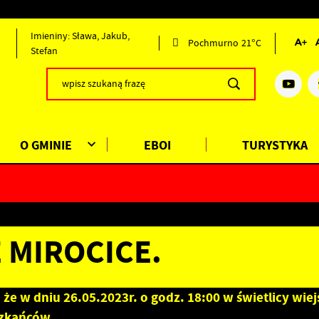
Imieniny: Sława, Jakub,
Pochmurno
21°C
Stefan
O GMINIE
EBOI
TURYSTYKA
 MIROCICE.
e w dniu 26.05.2023r. o godz. 18:00 w świetlicy wiej
szkańców.