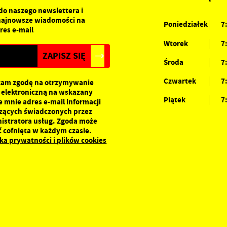
romocyjne pliki cookies służą do prezentowania Ci naszych komunikatów na
 do naszego newslettera i
ięcej
odstawie analizy Twoich upodobań oraz Twoich zwyczajów dotyczących
najnowsze wiadomości na
Poniedziałek
7
rzeglądanej witryny internetowej. Treści promocyjne mogą pojawić się na
res e-mail
tronach podmiotów trzecich lub firm będących naszymi partnerami oraz innych
Wtorek
7
ostawców usług. Firmy te działają w charakterze pośredników prezentujących
asze treści w postaci wiadomości, ofert, komunikatów mediów
Środa
7
połecznościowych.
Czwartek
7
am zgodę na otrzymywanie
 elektroniczną na wskazany
Piątek
7
e mnie adres e-mail informacji
zących świadczonych przez
istratora usług. Zgoda może
ć cofnięta w każdym czasie.
yka prywatności i plików cookies