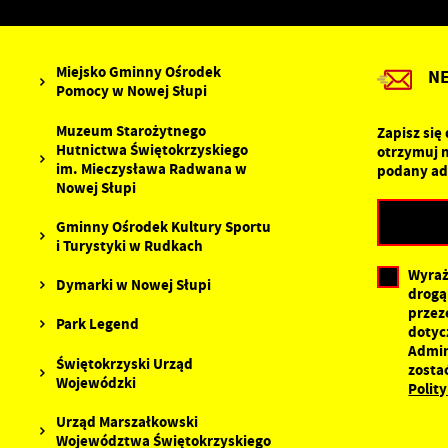
D
W
f
p
g
Miejsko Gminny Ośrodek
N
A
Pomocy w Nowej Słupi
A
Muzeum Starożytnego
Zapisz się
p
Hutnictwa Świętokrzyskiego
otrzymuj 
C
W
im. Mieczysława Radwana w
podany ad
w
Nowej Słupi
o
s
Z
Gminny Ośrodek Kultury Sportu
R
z
i Turystyki w Rudkach
D
f
Wyraż
a
Dymarki w Nowej Słupi
drogą
P
W
przez
p
Park Legend
dotyc
p
Admin
s
Świętokrzyski Urząd
zosta
d
Wojewódzki
n
Polit
s
Urząd Marszałkowski
Województwa Świętokrzyskiego