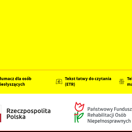
łumacz dla osób
Tekst łatwy do czytania
Te
iesłyszących
(ETR)
ma