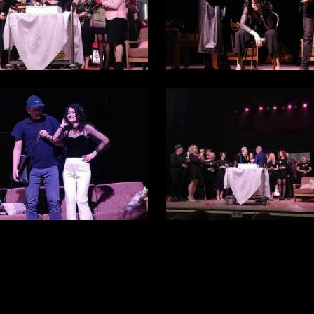
stawienia
zanujemy Twoją prywatność. Możesz zmienić ustawienia cookies lub
aakceptować je wszystkie. W dowolnym momencie możesz dokonać zmiany
woich ustawień.
iezbędne
iezbędne pliki cookies służą do prawidłowego funkcjonowania strony
nternetowej i umożliwiają Ci komfortowe korzystanie z oferowanych przez nas
sług.
liki cookies odpowiadają na podejmowane przez Ciebie działania w celu m.in.
ięcej
ostosowania Twoich ustawień preferencji prywatności, logowania czy
ypełniania formularzy. Dzięki plikom cookies strona, z której korzystasz, może
ziałać bez zakłóceń.
unkcjonalne i personalizacyjne
apoznaj się z
POLITYKĄ PRYWATNOŚCI I PLIKÓW COOKIES
.
ego typu pliki cookies umożliwiają stronie internetowej zapamiętanie
prowadzonych przez Ciebie ustawień oraz personalizację określonych
unkcjonalności czy prezentowanych treści.
ZAPISZ WYBRANE