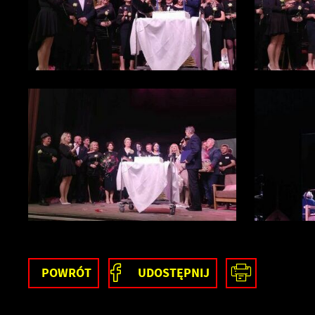
U
S
z
s
N
N
i
u
P
W
d
w
d
F
POWRÓT
UDOSTĘPNIJ
Z
T
w
f