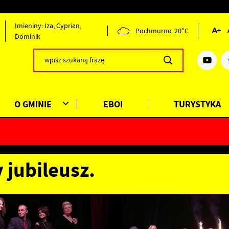
Imieniny: Iza, Cyprian,
Pochmurno
20°C
Dominik
O GMINIE
EBOI
TURYSTYKA
 jubileusz.