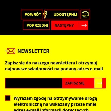
przeglądanej witryny internetowej. Treści promocyjne
mogą pojawić się na stronach podmiotów trzecich lub firm
będących naszymi partnerami oraz innych dostawców
POWRÓT
UDOSTĘPNIJ
usług. Firmy te działają w charakterze pośredników
prezentujących nasze treści w postaci wiadomości, ofert,
POPRZEDNI
NASTĘPNY
komunikatów mediów społecznościowych.
NEWSLETTER
Zapisz się do naszego newslettera i otrzymuj
najnowsze wiadomości na podany adres e-mail
Wyrażam zgodę na otrzymywanie drogą
elektroniczną na wskazany przeze mnie
adres e-mail informacji dotyczących