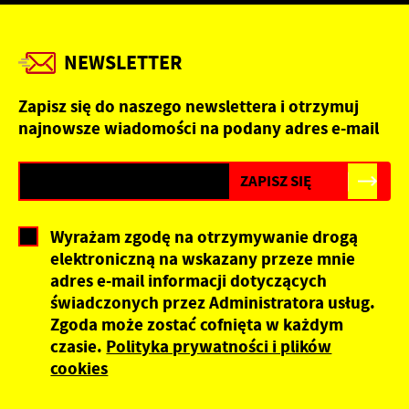
przeglądanej witryny internetowej. Treści promocyjne
mogą pojawić się na stronach podmiotów trzecich lub firm
będących naszymi partnerami oraz innych dostawców
NEWSLETTER
usług. Firmy te działają w charakterze pośredników
prezentujących nasze treści w postaci wiadomości, ofert,
Zapisz się do naszego newslettera i otrzymuj
komunikatów mediów społecznościowych.
najnowsze wiadomości na podany adres e-mail
Wyrażam zgodę na otrzymywanie drogą
elektroniczną na wskazany przeze mnie
adres e-mail informacji dotyczących
świadczonych przez Administratora usług.
Zgoda może zostać cofnięta w każdym
czasie.
Polityka prywatności i plików
cookies