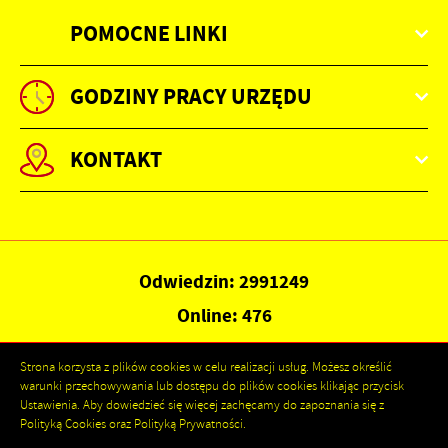
POMOCNE LINKI
GODZINY PRACY URZĘDU
KONTAKT
Odwiedzin: 2991249
Online: 476
Strona korzysta z plików cookies w celu realizacji usług. Możesz określić
warunki przechowywania lub dostępu do plików cookies klikając przycisk
Ustawienia. Aby dowiedzieć się więcej zachęcamy do zapoznania się z
Polityką Cookies oraz Polityką Prywatności.