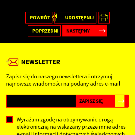
internetowej. Treści promocyjne mogą pojawić się na stronach
podmiotów trzecich lub firm będących naszymi partnerami oraz
innych dostawców usług. Firmy te działają w charakterze
POWRÓT
UDOSTĘPNIJ
pośredników prezentujących nasze treści w postaci wiadomości,
ofert, komunikatów mediów społecznościowych.
POPRZEDNI
NASTĘPNY
NEWSLETTER
Zapisz się do naszego newslettera i otrzymuj
najnowsze wiadomości na podany adres e-mail
Wyrażam zgodę na otrzymywanie drogą
elektroniczną na wskazany przeze mnie adres
e-mail informacji dotyczących świadczonych