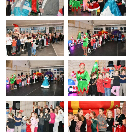
internetowej. Treści promocyjne mogą pojawić się na
stronach podmiotów trzecich lub firm będących naszymi
partnerami oraz innych dostawców usług. Firmy te działają
w charakterze pośredników prezentujących nasze treści w
postaci wiadomości, ofert, komunikatów mediów
społecznościowych.