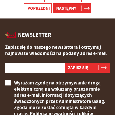
stronach podmiotów trzecich lub firm będących naszymi
POPRZEDNI
NASTĘPNY
partnerami oraz innych dostawców usług. Firmy te działają
w charakterze pośredników prezentujących nasze treści w
postaci wiadomości, ofert, komunikatów mediów
społecznościowych.
NEWSLETTER
Zapisz się do naszego newslettera i otrzymuj
najnowsze wiadomości na podany adres e-mail
Wyrażam zgodę na otrzymywanie drogą
elektroniczną na wskazany przeze mnie
adres e-mail informacji dotyczących
świadczonych przez Administratora usług.
Zgoda może zostać cofnięta w każdym
czasie.
Polityka prywatności i plików