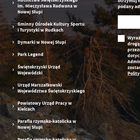
otrzymuj 
pr
im. Mieczysława Radwana w
podany ad
st
Nowej Słupi
d
n
Gminny Ośrodek Kultury Sportu
s
i Turystyki w Rudkach
Wyraż
Dymarki w Nowej Słupi
drogą
przez
Park Legend
dotyc
Admin
Świętokrzyski Urząd
zosta
Wojewódzki
Polit
Urząd Marszałkowski
Województwa Świętokrzyskiego
Powiatowy Urząd Pracy w
Kielcach
Parafia rzymsko-katolicka w
Nowej Słupi
Parafia rzymsko-katolicka w