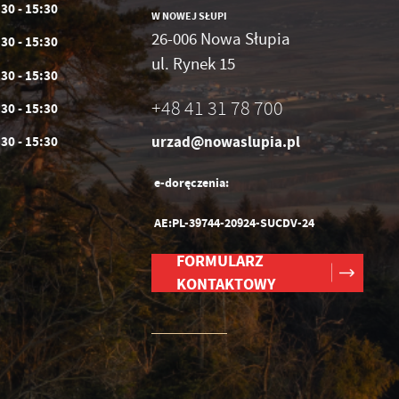
:30 - 15:30
W NOWEJ SŁUPI
26-006 Nowa Słupia
:30 - 15:30
ul. Rynek 15
:30 - 15:30
+48 41 31 78 700
:30 - 15:30
urzad@nowaslupia.pl
:30 - 15:30
e-doręczenia:
AE:PL-39744-20924-SUCDV-24
FORMULARZ
KONTAKTOWY