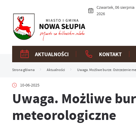
Przejdź do menu.
Przejdź do wyszukiwarki.
Przejdź do treści.
Przejdź do ustawień wielkości czcionki.
Włącz wersję kontrastową strony.
Czwartek, 06 sierpnia
2026
AKTUALNOŚCI
KONTAKT
Strona główna
Aktualności
Uwaga. Możliwe burze. Ostrzeżenie m
10-06-2025
Uwaga. Możliwe bur
meteorologiczne