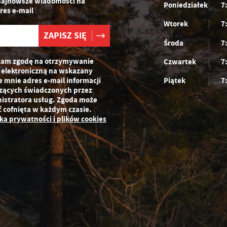
najnowsze wiadomości na
Poniedziałek
7
zeglądanej witryny internetowej. Treści promocyjne mogą pojawić się na
res e-mail
ronach podmiotów trzecich lub firm będących naszymi partnerami oraz innych
Wtorek
7
ostawców usług. Firmy te działają w charakterze pośredników prezentujących
asze treści w postaci wiadomości, ofert, komunikatów mediów
połecznościowych.
Środa
7
am zgodę na otrzymywanie
Czwartek
7
 elektroniczną na wskazany
e mnie adres e-mail informacji
Piątek
7
zących świadczonych przez
istratora usług. Zgoda może
ć cofnięta w każdym czasie.
yka prywatności i plików cookies