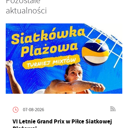
Pozostałe
internetowej. Treści promocyjne mogą pojawić się na
aktualności
stronach podmiotów trzecich lub firm będących naszymi
partnerami oraz innych dostawców usług. Firmy te działają
w charakterze pośredników prezentujących nasze treści w
postaci wiadomości, ofert, komunikatów mediów
społecznościowych.
07-08-2026
VI Letnie Grand Prix w Piłce Siatkowej