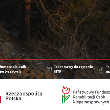
łumacz dla osób
Tekst łatwy do czytania
Te
iesłyszących
(ETR)
ma