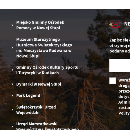
zg
D
fu
ak
P
W
p
Miejsko Gminny Ośrodek
N
pr
Pomocy w Nowej Słupi
st
d
Muzeum Starożytnego
Zapisz się
n
Hutnictwa Świętokrzyskiego
otrzymuj 
s
im. Mieczysława Radwana w
podany ad
Nowej Słupi
Gminny Ośrodek Kultury Sportu
i Turystyki w Rudkach
Wyraż
Dymarki w Nowej Słupi
drogą
przez
Park Legend
dotyc
Admin
Świętokrzyski Urząd
zosta
Wojewódzki
Polit
Urząd Marszałkowski
Województwa Świętokrzyskiego