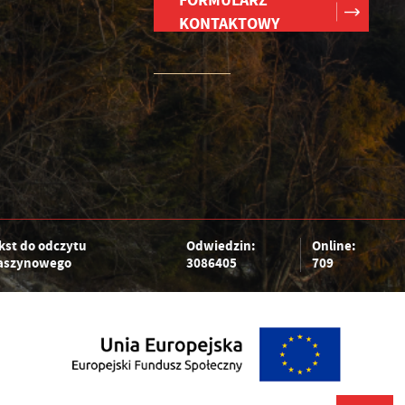
FORMULARZ
KONTAKTOWY
kst do odczytu
Odwiedzin:
Online:
szynowego
3086405
709