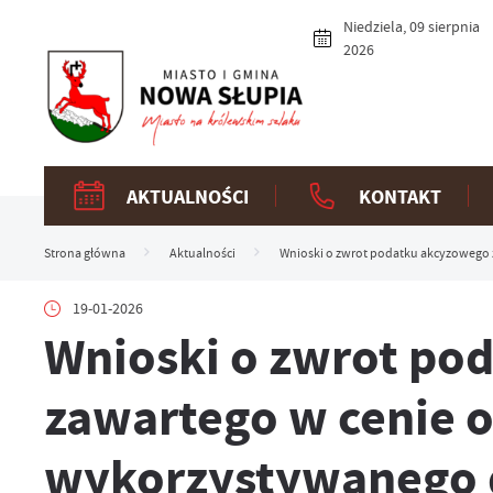
Przejdź do menu.
Przejdź do wyszukiwarki.
Przejdź do treści.
Przejdź do ustawień wielkości czcionki.
Włącz wersję kontrastową strony.
Niedziela, 09 sierpnia
2026
AKTUALNOŚCI
KONTAKT
Strona główna
Aktualności
Wnioski o zwrot podatku akcyzowego 
19-01-2026
Wnioski o zwrot po
zawartego w cenie 
wykorzystywanego d