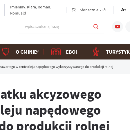
Imieniny: Klara, Roman,
Słonecznie
23°C
Romuald
O GMINIE
EBOI
TURYSTYK
zawartego w cenie oleju napędowego wykorzystywanego do produkcji rolnej
datku akcyzowego
oleju napędowego
o produkcji rolnej