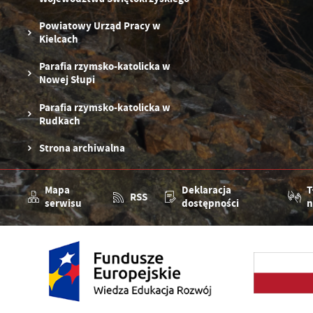
Powiatowy Urząd Pracy w
Kielcach
Parafia rzymsko-katolicka w
Nowej Słupi
Parafia rzymsko-katolicka w
Rudkach
Strona archiwalna
Mapa
Deklaracja
T
RSS
serwisu
dostępności
n