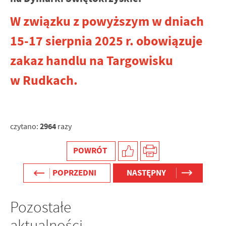
internetowej. Treści promocyjne mogą pojawić się na
stronach podmiotów trzecich lub firm będących naszymi
W związku z powyższym w dniach
partnerami oraz innych dostawców usług. Firmy te działają
15-17 sierpnia 2025 r. obowiązuje
w charakterze pośredników prezentujących nasze treści w
postaci wiadomości, ofert, komunikatów mediów
zakaz handlu na Targowisku
społecznościowych.
w Rudkach.
2964
czytano:
razy
POWRÓT
POPRZEDNI
NASTĘPNY
Pozostałe
aktualności