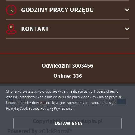
GODZINY PRACY URZĘDU
KONTAKT
Odwiedzin: 3003456
Online: 336
Strona korzysta z plików cookies w celu realizacji usług. Możesz określić
warunki przechowywania lub dostępu do plików cookies klikając przycisk
Ustawienia. Aby dowiedzieć się więcej zachęcamy do zapoznania się z
Polityką Cookies oraz Polityką Prywatności.
ZAPISZ WYBRANE
Copyright by nowaslupia.pl
USTAWIENIA
ZEZWÓL NA WSZYSTKIE
Powered by
2ClickPortal®