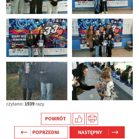
1939
czytano:
razy
POWRÓT
POPRZEDNI
NASTĘPNY