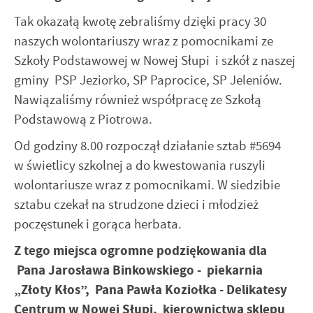
komunikatów na podstawie analizy Twoich upodobań oraz
Twoich zwyczajów dotyczących przeglądanej witryny
Tak okazałą kwotę zebraliśmy dzięki pracy 30
internetowej. Treści promocyjne mogą pojawić się na
naszych wolontariuszy wraz z pomocnikami ze
stronach podmiotów trzecich lub firm będących naszymi
Szkoły Podstawowej w Nowej Słupi i szkół z naszej
partnerami oraz innych dostawców usług. Firmy te działają
gminy PSP Jeziorko, SP Paprocice, SP Jeleniów.
w charakterze pośredników prezentujących nasze treści w
postaci wiadomości, ofert, komunikatów mediów
Nawiązaliśmy również współpracę ze Szkołą
społecznościowych.
Podstawową z Piotrowa.
Od godziny 8.00 rozpoczął działanie sztab #5694
w świetlicy szkolnej a do kwestowania ruszyli
wolontariusze wraz z pomocnikami. W siedzibie
sztabu czekał na strudzone dzieci i młodzież
poczęstunek i gorąca herbata.
Z tego miejsca ogromne podziękowania dla
Pana Jarosława Binkowskiego - piekarnia
„Złoty Kłos”, Pana Pawła Koziołka - Delikatesy
Centrum w Nowej Słupi, kierownictwa sklepu