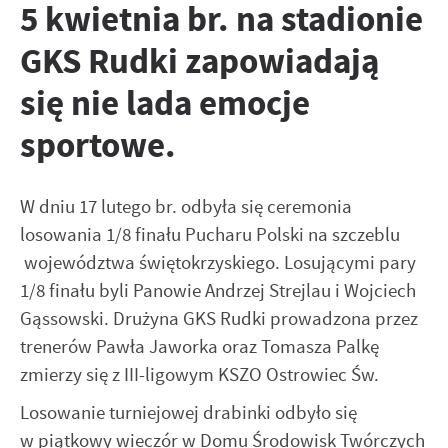
zapamiętanie wprowadzonych przez Ciebie ustawień oraz
5 kwietnia br. na stadionie
Zapoznaj się z
POLITYKĄ PRYWATNOŚCI I PLIKÓW COOKIES
.
personalizację określonych funkcjonalności czy
prezentowanych treści.
GKS Rudki zapowiadają
Dzięki tym plikom cookies możemy zapewnić Ci większy
Więcej
się nie lada emocje
komfort korzystania z funkcjonalności naszej strony
poprzez dopasowanie jej do Twoich indywidualnych
sportowe.
preferencji. Wyrażenie zgody na funkcjonalne i
Analityczne
personalizacyjne pliki cookies gwarantuje dostępność
Analityczne pliki cookies pomagają nam rozwijać się i
większej ilości funkcji na stronie.
dostosowywać do Twoich potrzeb.
W dniu 17 lutego br. odbyła się ceremonia
Cookies analityczne pozwalają na uzyskanie informacji w
losowania 1/8 finału Pucharu Polski na szczeblu
Więcej
zakresie wykorzystywania witryny internetowej, miejsca
województwa świętokrzyskiego. Losującymi pary
oraz częstotliwości, z jaką odwiedzane są nasze serwisy
www. Dane pozwalają nam na ocenę naszych serwisów
1/8 finału byli Panowie Andrzej Strejlau i Wojciech
Reklamowe
internetowych pod względem ich popularności wśród
Gąssowski. Drużyna GKS Rudki prowadzona przez
Dzięki reklamowym plikom cookies prezentujemy Ci
użytkowników. Zgromadzone informacje są przetwarzane w
trenerów Pawła Jaworka oraz Tomasza Palkę
najciekawsze informacje i aktualności na stronach naszych
formie zanonimizowanej. Wyrażenie zgody na analityczne
partnerów.
zmierzy się z III-ligowym KSZO Ostrowiec Św.
pliki cookies gwarantuje dostępność wszystkich
funkcjonalności.
Promocyjne pliki cookies służą do prezentowania Ci naszych
Więcej
Losowanie turniejowej drabinki odbyło się
komunikatów na podstawie analizy Twoich upodobań oraz
w piątkowy wieczór w Domu Środowisk Twórczych
Twoich zwyczajów dotyczących przeglądanej witryny