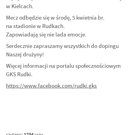
internetowej. Treści promocyjne mogą pojawić się na
w Kielcach.
stronach podmiotów trzecich lub firm będących naszymi
partnerami oraz innych dostawców usług. Firmy te działają
Mecz odbędzie się w środę, 5 kwietnia br.
w charakterze pośredników prezentujących nasze treści w
na stadionie w Rudkach.
postaci wiadomości, ofert, komunikatów mediów
Zapowiadają się nie lada emocje.
społecznościowych.
Serdecznie zapraszamy wszystkich do dopingu
Naszej drużyny!
Więcej informacji na portalu społecznościowym
GKS Rudki.
https://www.facebook.com/rudki.gks
1234
czytano:
razy