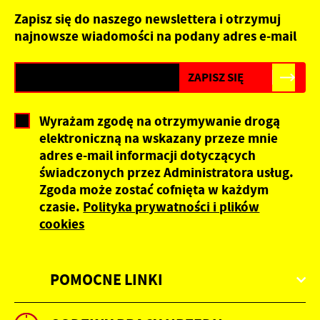
przeglądanej witryny internetowej. Treści promocyjne
Zapisz się do naszego newslettera i otrzymuj
mogą pojawić się na stronach podmiotów trzecich lub firm
najnowsze wiadomości na podany adres e-mail
będących naszymi partnerami oraz innych dostawców
usług. Firmy te działają w charakterze pośredników
prezentujących nasze treści w postaci wiadomości, ofert,
komunikatów mediów społecznościowych.
Wyrażam zgodę na otrzymywanie drogą
elektroniczną na wskazany przeze mnie
adres e-mail informacji dotyczących
świadczonych przez Administratora usług.
Zgoda może zostać cofnięta w każdym
czasie.
Polityka prywatności i plików
cookies
POMOCNE LINKI