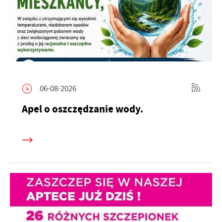
Więcej
komunikatów na podstawie analizy Twoich upodobań oraz
Twoich zwyczajów dotyczących przeglądanej witryny
internetowej. Treści promocyjne mogą pojawić się na stronach
podmiotów trzecich lub firm będących naszymi partnerami oraz
innych dostawców usług. Firmy te działają w charakterze
pośredników prezentujących nasze treści w postaci wiadomości,
ofert, komunikatów mediów społecznościowych.
06-08-2026
Apel o oszczędzanie wody.