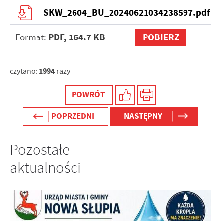
internetowej. Treści promocyjne mogą pojawić się na
SKW_2604_BU_20240621034238597.pdf
stronach podmiotów trzecich lub firm będących naszymi
partnerami oraz innych dostawców usług. Firmy te działają
PDF,
164.7 KB
POBIERZ
Format:
w charakterze pośredników prezentujących nasze treści w
postaci wiadomości, ofert, komunikatów mediów
społecznościowych.
1994
czytano:
razy
POWRÓT
POPRZEDNI
NASTĘPNY
Pozostałe
aktualności