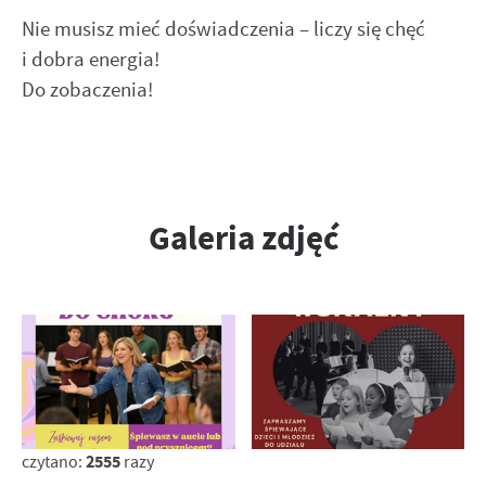
internetowej. Treści promocyjne mogą pojawić się na
Nie musisz mieć doświadczenia – liczy się chęć
stronach podmiotów trzecich lub firm będących naszymi
i dobra energia!
partnerami oraz innych dostawców usług. Firmy te działają
w charakterze pośredników prezentujących nasze treści w
Do zobaczenia!
postaci wiadomości, ofert, komunikatów mediów
społecznościowych.
Galeria zdjęć
2555
czytano:
razy