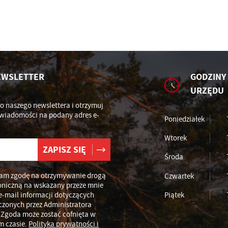
omocyjne pliki cookies służą do prezentowania Ci naszych komunikatów na podstaw
ęcej
alizy Twoich upodobań oraz Twoich zwyczajów dotyczących przeglądanej witryny
ternetowej. Treści promocyjne mogą pojawić się na stronach podmiotów trzecich lub
rm będących naszymi partnerami oraz innych dostawców usług. Firmy te działają w
arakterze pośredników prezentujących nasze treści w postaci wiadomości, ofert,
omunikatów mediów społecznościowych.
EWSLETTER
GODZINY
URZĘDU
do naszego newslettera i otrzymuj
wiadomości na podany adres e-
Poniedziałek
Wtorek
Środa
am zgodę na otrzymywanie drogą
Czwartek
oniczną na wskazany przeze mnie
e-mail informacji dotyczących
Piątek
czonych przez Administratora
 Zgoda może zostać cofnięta w
m czasie.
Polityka prywatności i