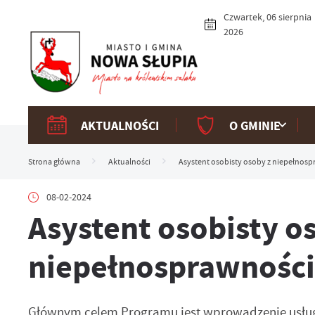
Przejdź do menu.
Przejdź do wyszukiwarki.
Przejdź do treści.
Przejdź do ustawień wielkości czcionki.
Włącz wersję kontrastową strony.
Czwartek, 06 sierpnia
2026
AKTUALNOŚCI
O GMINIE
Strona główna
Aktualności
Asystent osobisty osoby z niepełnosp
08-02-2024
Asystent osobisty o
niepełnosprawnością
Głównym celem Programu jest wprowadzenie usług 