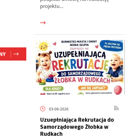
projektu...
ń.
h
NY
je
b.
03-08-2026
ch
e
Uzuepłniająca Rekrutacja do
ć
Samorządowego Żłobka w
Rudkach