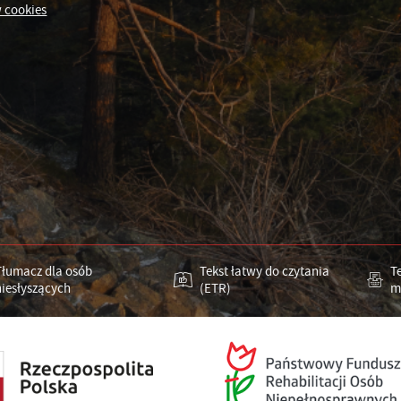
 cookies
Tłumacz dla osób
Tekst łatwy do czytania
T
niesłyszących
(ETR)
m