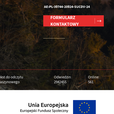
AE:PL-39744-20924-SUCDV-24
FORMULARZ
KONTAKTOWY
ekst do odczytu
Odwiedzin:
Online:
aszynowego
2942455
561