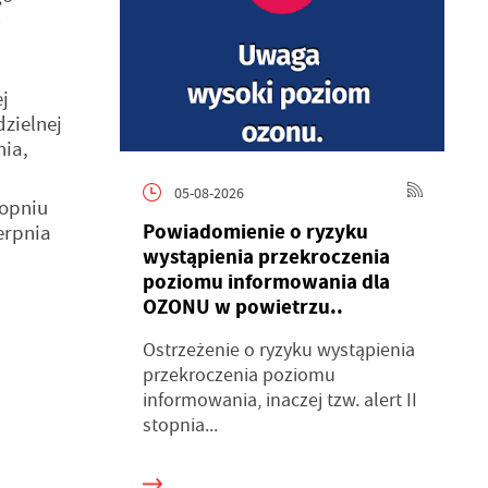
w
j
zielnej
nia,
05-08-2026
topniu
Powiadomienie o ryzyku
erpnia
wystąpienia przekroczenia
poziomu informowania dla
OZONU w powietrzu..
Ostrzeżenie o ryzyku wystąpienia
przekroczenia poziomu
informowania, inaczej tzw. alert II
stopnia...