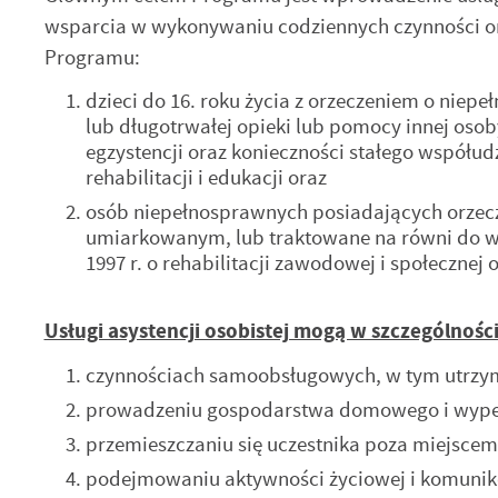
wsparcia w wykonywaniu codziennych czynności or
Programu:
dzieci do 16. roku życia z orzeczeniem o niepe
lub długotrwałej opieki lub pomocy innej oso
egzystencji oraz konieczności stałego współudz
rehabilitacji i edukacji oraz
osób niepełnosprawnych posiadających orzecz
umiarkowanym, lub traktowane na równi do wymi
1997 r. o rehabilitacji zawodowej i społeczne
Usługi asystencji osobistej mogą w szczególnośc
czynnościach samoobsługowych, w tym utrzyma
prowadzeniu gospodarstwa domowego i wypełn
przemieszczaniu się uczestnika poza miejscem
podejmowaniu aktywności życiowej i komunik