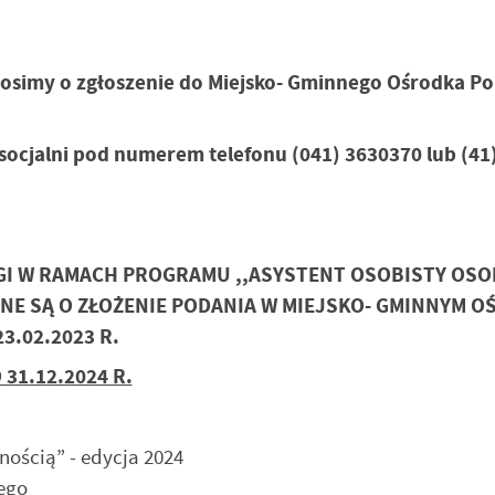
osimy o zgłoszenie do Miejsko- Gminnego Ośrodka P
socjalni pod numerem telefonu (041) 3630370 lub (41
I W RAMACH PROGRAMU ,,ASYSTENT OSOBISTY OSO
NE SĄ O ZŁOŻENIE PODANIA W MIEJSKO- GMINNYM 
stawienia
3.02.2023 R.
31.12.2024 R.
anujemy Twoją prywatność. Możesz zmienić ustawienia cookies lub zaakceptować je
zystkie. W dowolnym momencie możesz dokonać zmiany swoich ustawień.
ością” - edycja 2024
iezbędne
wego