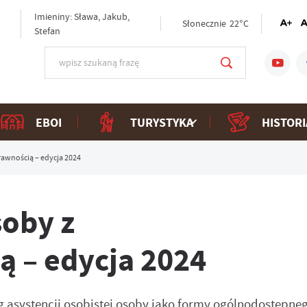
Imieniny: Sława, Jakub,
Słonecznie
22°C
Stefan
EBOI
TURYSTYKA
HISTORI
rawnością – edycja 2024
soby z
 – edycja 2024
asystencji osobistej osoby jako formy ogólnodostępne