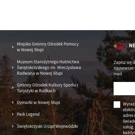
Pr
Wi
an
in
fi
ch
k
Miejsko Gminny Ośrodek Pomocy
N
w Nowej Słupi
Muzeum Starożytnego Hutnictwa
Zapisz się 
Świętokrzyskiego im. Mieczysława
najnowsze 
Radwana w Nowej Słupi
mail
Gminny Ośrodek Kultury Sportu i
Turystyki w Rudkach
Dymarki w Nowej Słupi
Wyraż
elektr
Park Legend
adres 
świad
Świętokrzyski Urząd Wojewódzki
usług.
każdy