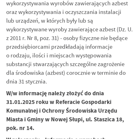
wykorzystywania wyrobów zawierających azbest
internetowej. Treści promocyjne mogą pojawić się na
oraz wykorzystywania i oczyszczania instalacji
stronach podmiotów trzecich lub firm będących naszymi
partnerami oraz innych dostawców usług. Firmy te działają
lub urządzeń, w których były lub są
w charakterze pośredników prezentujących nasze treści w
wykorzystywane wyroby zawierające azbest (Dz. U.
postaci wiadomości, ofert, komunikatów mediów
z 2011 r. Nr 8, poz. 31) - osoby fizyczne nie będące
społecznościowych.
przedsiębiorcami przedkładają informacje
o rodzaju, ilości i miejscach występowania
substancji stwarzających szczególne zagrożenie
dla środowiska (azbest) corocznie w terminie do
dnia 31 stycznia.
W/w informację należy złożyć do dnia
31.01.2025 roku w Referacie Gospodarki
Komunalnej i Ochrony Środowiska Urzędu
Miasta i Gminy w Nowej Słupi, ul. Staszica 18,
pok. nr 14.