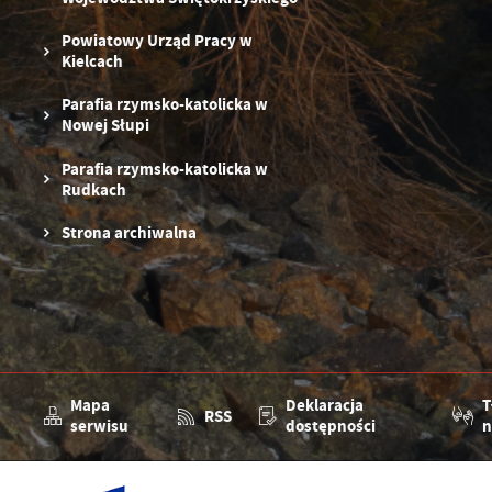
Powiatowy Urząd Pracy w
Kielcach
Parafia rzymsko-katolicka w
Nowej Słupi
Parafia rzymsko-katolicka w
Rudkach
Strona archiwalna
Mapa
Deklaracja
T
RSS
serwisu
dostępności
n