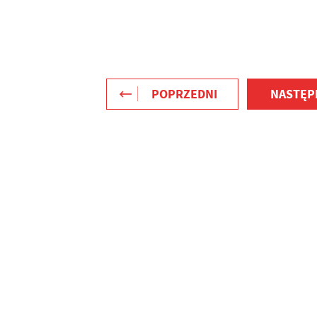
POPRZEDNI
NASTĘP
stawienia
zanujemy Twoją prywatność. Możesz zmienić ustawienia cookies lub
aakceptować je wszystkie. W dowolnym momencie możesz dokonać zmiany
woich ustawień.