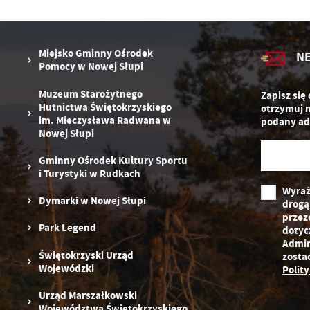
po
Co
W
wy
Miejsko Gminny Ośrodek
N
o
Pomocy w Nowej Słupi
s
R
Z
Muzeum Starożytnego
zg
Zapisz się
D
Hutnictwa Świętokrzyskiego
fu
otrzymuj 
ak
im. Mieczysława Radwana w
podany ad
Nowej Słupi
P
W
p
Gminny Ośrodek Kultury Sportu
pr
i Turystyki w Rudkach
st
Wyraż
d
Dymarki w Nowej Słupi
drogą
n
s
przez
Park Legend
dotyc
Admin
Świętokrzyski Urząd
zosta
Wojewódzki
Polit
Urząd Marszałkowski
Województwa Świętokrzyskiego