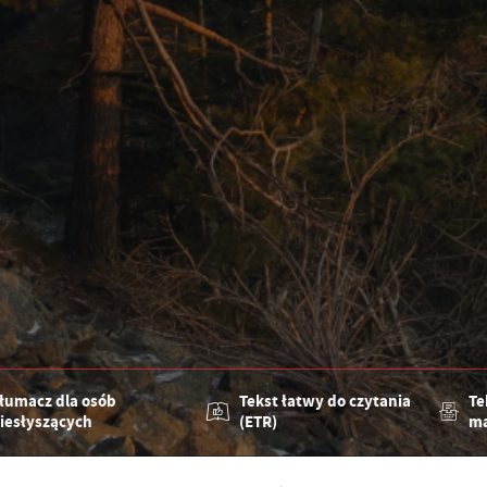
łumacz dla osób
Tekst łatwy do czytania
Te
iesłyszących
(ETR)
ma