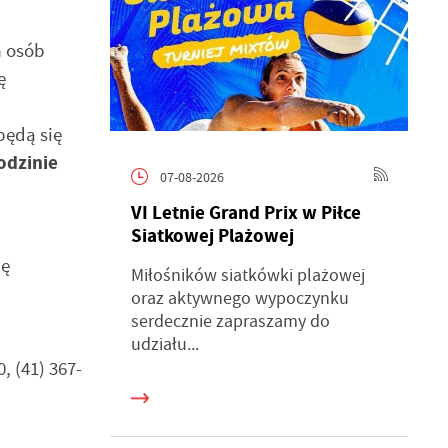
m osób
ę
będą się
odzinie
07-08-2026
VI Letnie Grand Prix w Piłce
Siatkowej Plażowej
ię
Miłośników siatkówki plażowej
oraz aktywnego wypoczynku
serdecznie zapraszamy do
udziału...
 (41) 367-