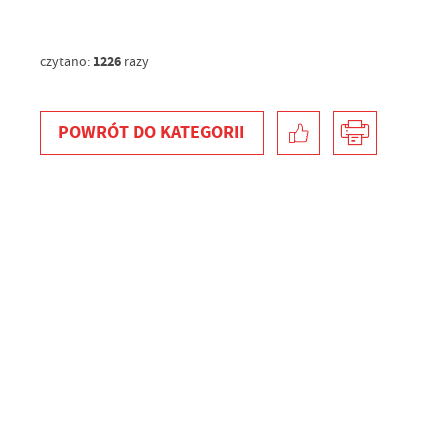
1226
czytano:
razy
POWRÓT
DO KATEGORII
U
S
z
s