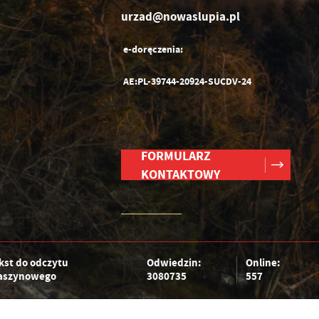
urzad@nowaslupia.pl
e-doręczenia:
AE:PL-39744-20924-SUCDV-24
FORMULARZ
KONTAKTOWY
kst do odczytu
Odwiedzin:
Online:
szynowego
3080735
557