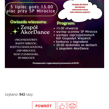
internetowej. Treści promocyjne mogą pojawić się na
stronach podmiotów trzecich lub firm będących naszymi
partnerami oraz innych dostawców usług. Firmy te działają
w charakterze pośredników prezentujących nasze treści w
postaci wiadomości, ofert, komunikatów mediów
społecznościowych.
842
czytano:
razy
POWRÓT