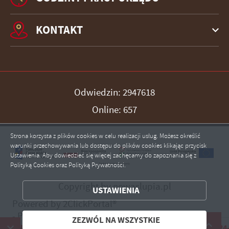
KONTAKT
Odwiedzin: 2947618
Online: 657
Strona korzysta z plików cookies w celu realizacji usług. Możesz określić
warunki przechowywania lub dostępu do plików cookies klikając przycisk
Ustawienia. Aby dowiedzieć się więcej zachęcamy do zapoznania się z
Polityką Cookies oraz Polityką Prywatności.
ZAPISZ WYBRANE
Copyright by nowaslupia.pl
USTAWIENIA
ZEZWÓL NA WSZYSTKIE
Powered by
2ClickPortal®
- Portale nowej generacji
ZEZWÓL NA WSZYSTKIE
Nowa Słupia, ul. Rynek 15, 26-006 Nowa Słupia, NIP: 657-24-64-0