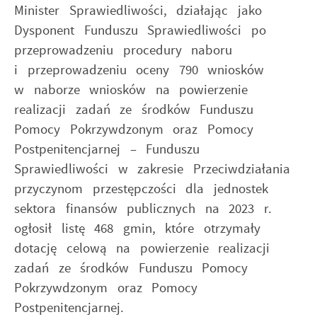
pliki cookies gwarantuje dostępność wszystkich
Promocyjne pliki cookies służą do prezentowania Ci
Więcej
Minister Sprawiedliwości, działając jako
funkcjonalności.
naszych komunikatów na podstawie analizy Twoich
Dysponent Funduszu Sprawiedliwości po
upodobań oraz Twoich zwyczajów dotyczących
przeglądanej witryny internetowej. Treści promocyjne
przeprowadzeniu procedury naboru
mogą pojawić się na stronach podmiotów trzecich
i przeprowadzeniu oceny 790 wniosków
lub firm będących naszymi partnerami oraz innych
w naborze wniosków na powierzenie
dostawców usług. Firmy te działają w charakterze
realizacji zadań ze środków Funduszu
pośredników prezentujących nasze treści w postaci
wiadomości, ofert, komunikatów mediów
Pomocy Pokrzywdzonym oraz Pomocy
społecznościowych.
Postpenitencjarnej – Funduszu
Sprawiedliwości w zakresie Przeciwdziałania
przyczynom przestępczości dla jednostek
sektora finansów publicznych na 2023 r.
ogłosił listę 468 gmin, które otrzymały
dotację celową na powierzenie realizacji
zadań ze środków Funduszu Pomocy
Pokrzywdzonym oraz Pomocy
Postpenitencjarnej.