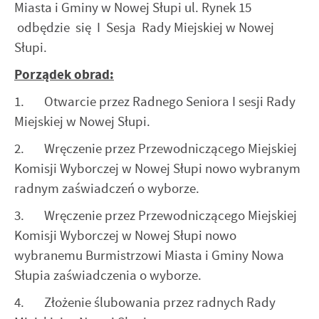
Twoich zwyczajów dotyczących przeglądanej witryny
Miasta i Gminy w Nowej Słupi ul. Rynek 15
internetowej. Treści promocyjne mogą pojawić się na
odbędzie się I Sesja Rady Miejskiej w Nowej
stronach podmiotów trzecich lub firm będących naszymi
Słupi.
partnerami oraz innych dostawców usług. Firmy te działają
w charakterze pośredników prezentujących nasze treści w
Porządek obrad:
postaci wiadomości, ofert, komunikatów mediów
społecznościowych.
1. Otwarcie przez Radnego Seniora I sesji Rady
Miejskiej w Nowej Słupi.
2. Wręczenie przez Przewodniczącego Miejskiej
Komisji Wyborczej w Nowej Słupi nowo wybranym
radnym zaświadczeń o wyborze.
3. Wręczenie przez Przewodniczącego Miejskiej
Komisji Wyborczej w Nowej Słupi nowo
wybranemu Burmistrzowi Miasta i Gminy Nowa
Słupia zaświadczenia o wyborze.
4. Złożenie ślubowania przez radnych Rady