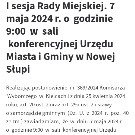
I sesja Rady Miejskiej. 7
zapamiętanie wprowadzonych przez Ciebie ustawień oraz
Zapoznaj się z
POLITYKĄ PRYWATNOŚCI I PLIKÓW COOKIES
.
personalizację określonych funkcjonalności czy
maja 2024 r. o godzinie
prezentowanych treści.
Dzięki tym plikom cookies możemy zapewnić Ci większy
9:00 w sali
Więcej
komfort korzystania z funkcjonalności naszej strony
poprzez dopasowanie jej do Twoich indywidualnych
konferencyjnej Urzędu
preferencji. Wyrażenie zgody na funkcjonalne i
Analityczne
personalizacyjne pliki cookies gwarantuje dostępność
Miasta i Gminy w Nowej
Analityczne pliki cookies pomagają nam rozwijać się i
większej ilości funkcji na stronie.
dostosowywać do Twoich potrzeb.
Słupi
Cookies analityczne pozwalają na uzyskanie informacji w
Więcej
zakresie wykorzystywania witryny internetowej, miejsca
oraz częstotliwości, z jaką odwiedzane są nasze serwisy
Realizując postanowienie nr 369/2024 Komisarza
www. Dane pozwalają nam na ocenę naszych serwisów
Reklamowe
Wyborczego w Kielcach I z dnia 25 kwietnia 2024
internetowych pod względem ich popularności wśród
Dzięki reklamowym plikom cookies prezentujemy Ci
użytkowników. Zgromadzone informacje są przetwarzane w
roku, art. 20 ust. 2 oraz art. 29a ust. 2 ustawy
najciekawsze informacje i aktualności na stronach naszych
formie zanonimizowanej. Wyrażenie zgody na analityczne
o samorządzie gminnym (Dz. U. z 2024 r. poz. 40
partnerów.
pliki cookies gwarantuje dostępność wszystkich
ze zm.) zawiadamiam, że w dniu 7 maja 2024 r.
funkcjonalności.
Promocyjne pliki cookies służą do prezentowania Ci naszych
Więcej
komunikatów na podstawie analizy Twoich upodobań oraz
o godzinie 9:00 w sali konferencyjnej Urzędu