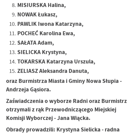
funkcjonalności.
Promocyjne pliki cookies służą do prezentowania Ci naszych
MISIURSKA Halina,
Więcej
komunikatów na podstawie analizy Twoich upodobań oraz
NOWAK Łukasz,
Twoich zwyczajów dotyczących przeglądanej witryny
internetowej. Treści promocyjne mogą pojawić się na
PAWLIK Iwona Katarzyna,
stronach podmiotów trzecich lub firm będących naszymi
POCHEĆ Karolina Ewa,
partnerami oraz innych dostawców usług. Firmy te działają
w charakterze pośredników prezentujących nasze treści w
SAŁATA Adam,
postaci wiadomości, ofert, komunikatów mediów
SIELICKA Krystyna,
społecznościowych.
TOKARSKA Katarzyna Urszula,
ZELIASZ Aleksandra Danuta,
oraz Burmistrza Miasta i Gminy Nowa Słupia -
Andrzeja Gąsiora.
Zaświadczenia o wyborze Radni oraz Burmistrz
otrzymali z rąk Przewodniczącego Miejskiej
Komisji Wyborczej - Jana Wiącka.
Obrady prowadzili: Krystyna Sielicka - radna