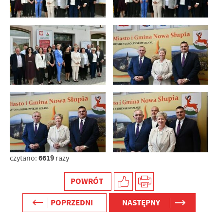
6619
czytano:
razy
POWRÓT
POPRZEDNI
NASTĘPNY