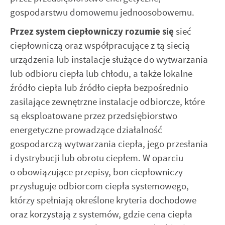
internetowej. Treści promocyjne mogą pojawić się na
gospodarstwu domowemu jednoosobowemu.
stronach podmiotów trzecich lub firm będących naszymi
partnerami oraz innych dostawców usług. Firmy te działają
Przez system ciepłowniczy rozumie się
sieć
w charakterze pośredników prezentujących nasze treści w
ciepłowniczą oraz współpracujące z tą siecią
postaci wiadomości, ofert, komunikatów mediów
urządzenia lub instalacje służące do wytwarzania
społecznościowych.
lub odbioru ciepła lub chłodu, a także lokalne
źródło ciepła lub źródło ciepła bezpośrednio
zasilające zewnętrzne instalacje odbiorcze, które
są eksploatowane przez przedsiębiorstwo
energetyczne prowadzące działalność
gospodarczą wytwarzania ciepła, jego przesłania
i dystrybucji lub obrotu ciepłem. W oparciu
o obowiązujące przepisy, bon ciepłowniczy
przysługuje odbiorcom ciepła systemowego,
którzy spełniają określone kryteria dochodowe
oraz korzystają z systemów, gdzie cena ciepła