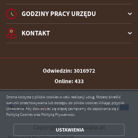
GODZINY PRACY URZĘDU
KONTAKT
Odwiedzin: 3016972
Online: 433
Strona korzysta z plików cookies w celu realizacji usług. Możesz określić
warunki przechowywania lub dostępu do plików cookies klikając przycisk
Ustawienia. Aby dowiedzieć się więcej zachęcamy do zapoznania się z
Polityką Cookies oraz Polityką Prywatności.
ZAPISZ WYBRANE
Copyright by nowaslupia.pl
USTAWIENIA
ZEZWÓL NA WSZYSTKIE
Powered by
2ClickPortal®