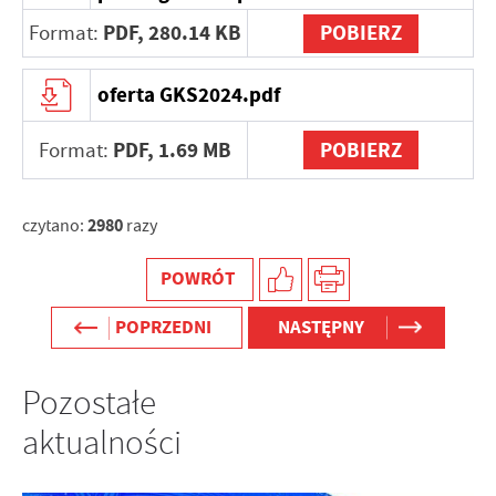
internetowej. Treści promocyjne mogą pojawić się na
PDF,
280.14 KB
POBIERZ
Format:
stronach podmiotów trzecich lub firm będących naszymi
partnerami oraz innych dostawców usług. Firmy te działają
w charakterze pośredników prezentujących nasze treści w
oferta GKS2024.pdf
postaci wiadomości, ofert, komunikatów mediów
społecznościowych.
PDF,
1.69 MB
POBIERZ
Format:
2980
czytano:
razy
POWRÓT
POPRZEDNI
NASTĘPNY
Pozostałe
aktualności