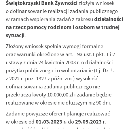
Świętokrzyski Bank Żywności
złożyła wniosek
Twoich zwyczajów dotyczących przeglądanej witryny
internetowej. Treści promocyjne mogą pojawić się na
o dofinansowanie realizacji zadania publicznego
stronach podmiotów trzecich lub firm będących naszymi
w ramach wspierania zadań z zakresu
działalności
partnerami oraz innych dostawców usług. Firmy te działają
na rzecz pomocy rodzinom i osobom w trudnej
w charakterze pośredników prezentujących nasze treści w
postaci wiadomości, ofert, komunikatów mediów
sytuacji
.
społecznościowych.
Złożony wniosek spełnia wymogi formalne
oraz warunki określone w art. 19a ust.1 pkt. 1 i 2
ustawy z dnia 24 kwietnia 2003 r. o działalności
pożytku publicznego i o wolontariacie (t.j. Dz. U.
z 2022 r. poz. 1327 z późn. zm.) wysokość
dofinansowania zadania publicznego nie
przekracza kwoty 10.000,00 zł i zadanie będzie
realizowane w okresie nie dłuższym niż 90 dni.
Zadanie powyższe oferent planuje realizować
w okresie od
01.03.2023 r.
do
29.05.2023 r
.