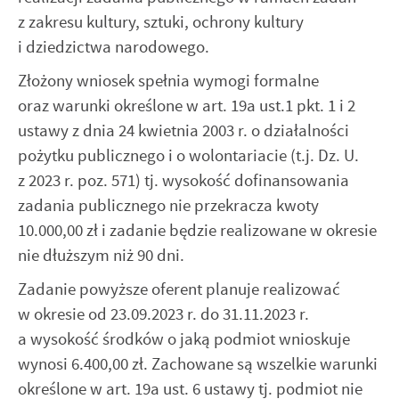
Twoich zwyczajów dotyczących przeglądanej witryny
z zakresu kultury, sztuki, ochrony kultury
internetowej. Treści promocyjne mogą pojawić się na
i dziedzictwa narodowego.
stronach podmiotów trzecich lub firm będących naszymi
partnerami oraz innych dostawców usług. Firmy te działają
Złożony wniosek spełnia wymogi formalne
w charakterze pośredników prezentujących nasze treści w
postaci wiadomości, ofert, komunikatów mediów
oraz warunki określone w art. 19a ust.1 pkt. 1 i 2
społecznościowych.
ustawy z dnia 24 kwietnia 2003 r. o działalności
pożytku publicznego i o wolontariacie (t.j. Dz. U.
z 2023 r. poz. 571) tj. wysokość dofinansowania
zadania publicznego nie przekracza kwoty
10.000,00 zł i zadanie będzie realizowane w okresie
nie dłuższym niż 90 dni.
Zadanie powyższe oferent planuje realizować
w okresie od 23.09.2023 r. do 31.11.2023 r.
a wysokość środków o jaką podmiot wnioskuje
wynosi 6.400,00 zł. Zachowane są wszelkie warunki
określone w art. 19a ust. 6 ustawy tj. podmiot nie