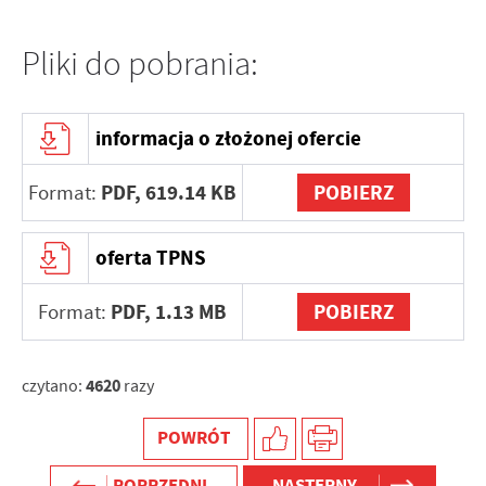
Pliki do pobrania:
informacja o złożonej ofercie
PDF,
619.14 KB
POBIERZ
Format:
oferta TPNS
PDF,
1.13 MB
POBIERZ
Format:
4620
czytano:
razy
POWRÓT
POPRZEDNI
NASTĘPNY