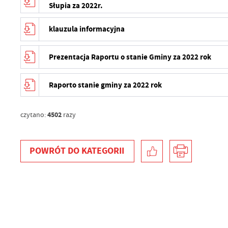
Słupia za 2022r.
N
in
us
klauzula informacyjna
Pl
W
d
wy
Prezentacja Raportu o stanie Gminy za 2022 rok
dz
F
Za
Raporto stanie gminy za 2022 rok
Te
w
fu
4502
D
czytano:
razy
W
fu
pr
gw
POWRÓT
DO KATEGORII
A
An
po
Co
W
wy
o
s
R
Z