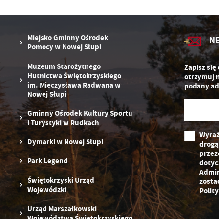
zg
D
fu
ak
P
W
p
Miejsko Gminny Ośrodek
N
pr
Pomocy w Nowej Słupi
st
d
Muzeum Starożytnego
Zapisz się
n
Hutnictwa Świętokrzyskiego
otrzymuj 
s
im. Mieczysława Radwana w
podany ad
Nowej Słupi
Gminny Ośrodek Kultury Sportu
i Turystyki w Rudkach
Wyraż
Dymarki w Nowej Słupi
drogą
przez
Park Legend
dotyc
Admin
Świętokrzyski Urząd
zosta
Wojewódzki
Polit
Urząd Marszałkowski
Województwa Świętokrzyskiego