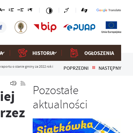
A
HISTORIA
OGŁOSZENIA
aportu o stanie gminy za 2022 rok i
POPRZEDNI
NASTĘPNY
Pozostałe
iej
aktualności
rzez