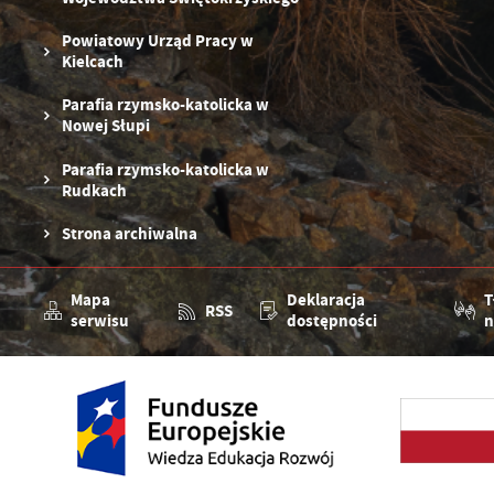
Powiatowy Urząd Pracy w
Kielcach
Parafia rzymsko-katolicka w
Nowej Słupi
Parafia rzymsko-katolicka w
Rudkach
Strona archiwalna
Mapa
Deklaracja
T
RSS
serwisu
dostępności
n