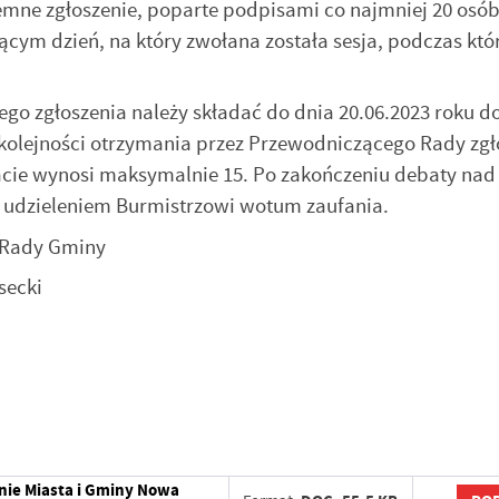
mne zgłoszenie, poparte podpisami co najmniej 20 osób
ącym dzień, na który zwołana została sesja, podczas któ
tego zgłoszenia należy składać do dnia 20.06.2023 roku d
 kolejności otrzymania przez Przewodniczącego Rady zgł
cie wynosi maksymalnie 15. Po zakończeniu debaty nad
 udzieleniem Burmistrzowi wotum zaufania.
Gminy
ki
stawienia
zanujemy Twoją prywatność. Możesz zmienić ustawienia cookies lub
aakceptować je wszystkie. W dowolnym momencie możesz dokonać zmiany
woich ustawień.
iezbędne
nie Miasta i Gminy Nowa