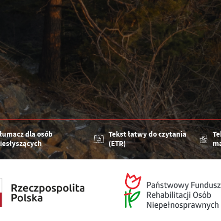
łumacz dla osób
Tekst łatwy do czytania
Te
iesłyszących
(ETR)
ma