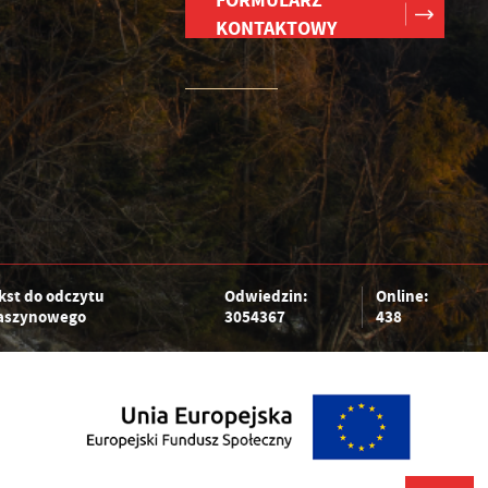
FORMULARZ
KONTAKTOWY
kst do odczytu
Odwiedzin:
Online:
szynowego
3054367
438