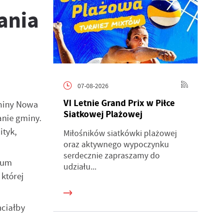
ania
07-08-2026
VI Letnie Grand Prix w Piłce
Gminy Nowa
Siatkowej Plażowej
anie gminy.
ityk,
Miłośników siatkówki plażowej
oraz aktywnego wypoczynku
serdecznie zapraszamy do
ium
udziału...
której
hciałby