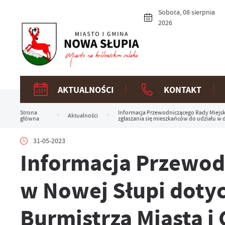
Przejdź do menu.
Przejdź do wyszukiwarki.
Przejdź do treści.
Przejdź do ustawień wielkości czcionki.
Włącz wersję kontrastową strony.
Sobota, 08 sierpnia
2026
AKTUALNOŚCI
KONTAKT
Strona
Informacja Przewodniczącego Rady Miejskie
Aktualności
główna
zgłaszania się mieszkańców do udziału w 
31-05-2023
Informacja Przewod
w Nowej Słupi dotyc
Burmistrza Miasta i