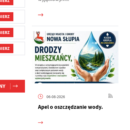
IERZ
IERZ
IERZ
IERZ
h
NY
06-08-2026
Apel o oszczędzanie wody.