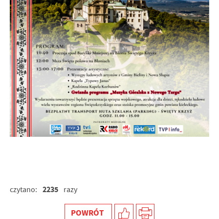
przeglądanej witryny internetowej. Treści promocyjne
mogą pojawić się na stronach podmiotów trzecich lub
firm będących naszymi partnerami oraz innych
dostawców usług. Firmy te działają w charakterze
pośredników prezentujących nasze treści w postaci
wiadomości, ofert, komunikatów mediów
społecznościowych.
2235
czytano:
razy
POWRÓT