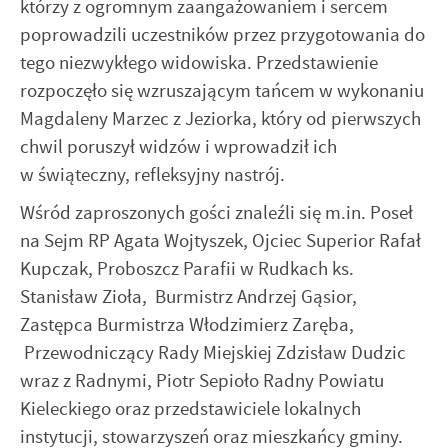
komunikatów na podstawie analizy Twoich upodobań oraz
którzy z ogromnym zaangażowaniem i sercem
Twoich zwyczajów dotyczących przeglądanej witryny
poprowadzili uczestników przez przygotowania do
internetowej. Treści promocyjne mogą pojawić się na
tego niezwykłego widowiska. Przedstawienie
stronach podmiotów trzecich lub firm będących naszymi
rozpoczęło się wzruszającym tańcem w wykonaniu
partnerami oraz innych dostawców usług. Firmy te działają
w charakterze pośredników prezentujących nasze treści w
Magdaleny Marzec z Jeziorka, który od pierwszych
postaci wiadomości, ofert, komunikatów mediów
chwil poruszył widzów i wprowadził ich
społecznościowych.
w świąteczny, refleksyjny nastrój.
Wśród zaproszonych gości znaleźli się m.in. Poseł
na Sejm RP Agata Wojtyszek, Ojciec Superior Rafał
Kupczak, Proboszcz Parafii w Rudkach ks.
Stanisław Zioła, Burmistrz Andrzej Gąsior,
Zastępca Burmistrza Włodzimierz Zaręba,
Przewodniczący Rady Miejskiej Zdzisław Dudzic
wraz z Radnymi, Piotr Sepioło Radny Powiatu
Kieleckiego oraz przedstawiciele lokalnych
instytucji, stowarzyszeń oraz mieszkańcy gminy.