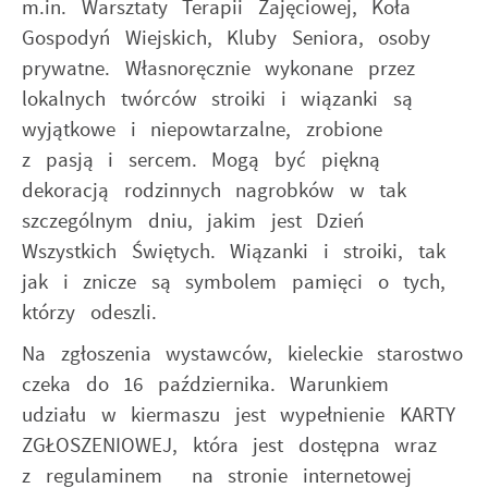
Więcej
m.in. Warsztaty Terapii Zajęciowej, Koła
funkcjonalności.
naszych komunikatów na podstawie analizy Twoich
Gospodyń Wiejskich, Kluby Seniora, osoby
upodobań oraz Twoich zwyczajów dotyczących
przeglądanej witryny internetowej. Treści promocyjne
prywatne. Własnoręcznie wykonane przez
mogą pojawić się na stronach podmiotów trzecich
lokalnych twórców stroiki i wiązanki są
lub firm będących naszymi partnerami oraz innych
wyjątkowe i niepowtarzalne, zrobione
dostawców usług. Firmy te działają w charakterze
z pasją i sercem. Mogą być piękną
pośredników prezentujących nasze treści w postaci
wiadomości, ofert, komunikatów mediów
dekoracją rodzinnych nagrobków w tak
społecznościowych.
szczególnym dniu, jakim jest Dzień
Wszystkich Świętych. Wiązanki i stroiki, tak
jak i znicze są symbolem pamięci o tych,
którzy odeszli.
Na zgłoszenia wystawców, kieleckie starostwo
czeka do 16 października. Warunkiem
udziału w kiermaszu jest wypełnienie KARTY
ZGŁOSZENIOWEJ, która jest dostępna wraz
z regulaminem na stronie internetowej