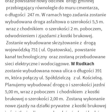
oraz powstanie nowy odcinek drogi gminnej
internetowej. Treści promocyjne mogą pojawić się na
przebiegający równolegle do muru cmentarza,
stronach podmiotów trzecich lub firm będących naszymi
o długości 247 m. W ramach tego zadania zostanie
partnerami oraz innych dostawców usług. Firmy te działają
w charakterze pośredników prezentujących nasze treści w
wybudowana droga asfaltowa o szerokości 5,5 m.
postaci wiadomości, ofert, komunikatów mediów
wraz z chodnikiem o szerokości 2 m. poboczem,
społecznościowych.
odwodnieniem i zjazdami z kostki brukowej.
Zostanie wybudowane skrzyżowanie z drogą
wojewódzką 751 ( ul. Opatowska), powstanie
kanał technologiczny oraz zostaną przebudowane
sieci elektryczne i wodociągowe.
W Rudkach
zostanie wybudowana nowa ulica o długości 391
m, która połączy ul. Spółdzielczą z ul. Kościelną.
Planujemy wybudować drogę o i szerokości jezdni
5,00 m, wraz z poboczem i chodnikiem z kostki
brukowej o szerokości 2,00 m. Zostaną wykonanie
nowe zjazdy na działki prywatne z kostki brukowej