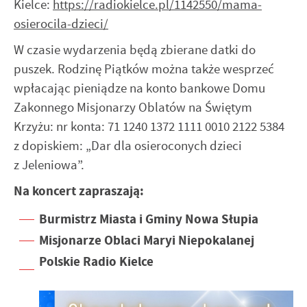
Kielce:
https://radiokielce.pl/1142550/mama-
internetowej. Treści promocyjne mogą pojawić się na
osierocila-dzieci/
stronach podmiotów trzecich lub firm będących naszymi
partnerami oraz innych dostawców usług. Firmy te działają
W czasie wydarzenia będą zbierane datki do
w charakterze pośredników prezentujących nasze treści w
puszek. Rodzinę Piątków można także wesprzeć
postaci wiadomości, ofert, komunikatów mediów
wpłacając pieniądze na konto bankowe Domu
społecznościowych.
Zakonnego Misjonarzy Oblatów na Świętym
Krzyżu: nr konta: 71 1240 1372 1111 0010 2122 5384
z dopiskiem: „Dar dla osieroconych dzieci
z Jeleniowa”.
Na koncert zapraszają:
Burmistrz Miasta i Gminy Nowa Słupia
Misjonarze Oblaci Maryi Niepokalanej
Polskie Radio Kielce